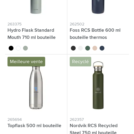
263375
262502
Hydro Flask Standard
Foss RCS Bottle 600 ml
Mouth 710 ml bouteille
bouteille thermos
thermos
noir
blanc
vert/gris
noir
blanc
vert
beige
bleu
Meilleure vente
Recyclé
265694
262357
Topflask 500 ml bouteille
Nordvik RCS Recycled
Steel 750 ml bouteille