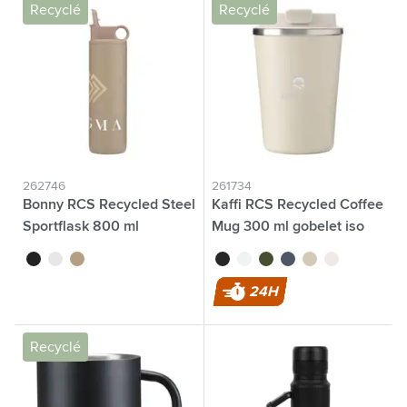
Recyclé
Recyclé
262746
261734
Bonny RCS Recycled Steel
Kaffi RCS Recycled Coffee
Sportflask 800 ml
Mug 300 ml gobelet iso
bouteille
noir
blanc
beige
noir
blanc
vert
bleu
beige
argenté
24H
Recyclé