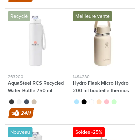
Recyclé
Meilleure vente
263200
1494230
AquaSteel RCS Recycled
Hydro Flask Micro Hydro
Water Bottle 750 ml
200 ml bouteille thermos
bouteille d'eau
noir
blanc
bleu
beige
bleu pastel
noir
blanc
beige
rose
vert pastel
24H
Nouveau
Soldes -25%