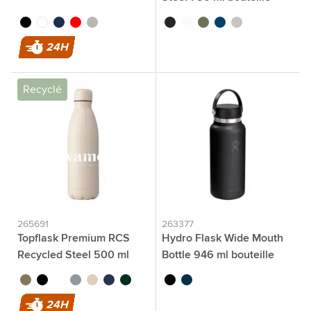
noir
blanc
bleu
rouge
argenté
noir
blanc
vert
bleu
argenté
24H
Recyclé
265691
263377
Topflask Premium RCS
Hydro Flask Wide Mouth
Recycled Steel 500 ml
Bottle 946 ml bouteille
bouteille
thermos
brun
noir
blanc
gris clair
beige
bleu foncé
vert foncé
noir
bleu indigo
24H