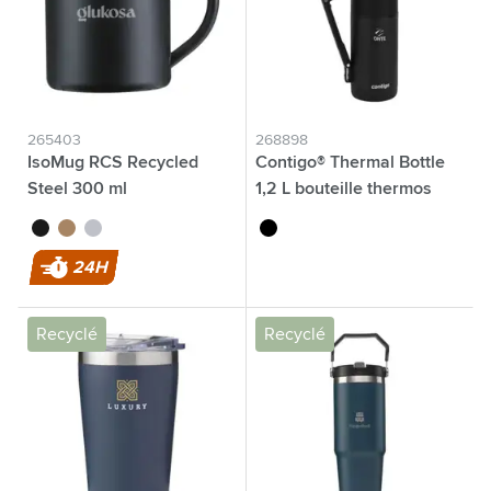
265403
268898
IsoMug RCS Recycled
Contigo® Thermal Bottle
Steel 300 ml
1,2 L bouteille thermos
noir
cuivre clair
argenté
noir
24H
Recyclé
Recyclé