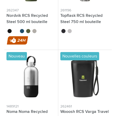
262347
261196
Nordvik RCS Recycled
Topflask RCS Recycled
Steel 500 ml bouteille
Steel 750 ml bouteille
noir
blanc
bleu
vert foncé
argenté
noir
argenté
24H
Nouveau
Nouvelles couleurs
1489121
262461
Noma Noma Recycled
Wooosh RCS Varga Travel