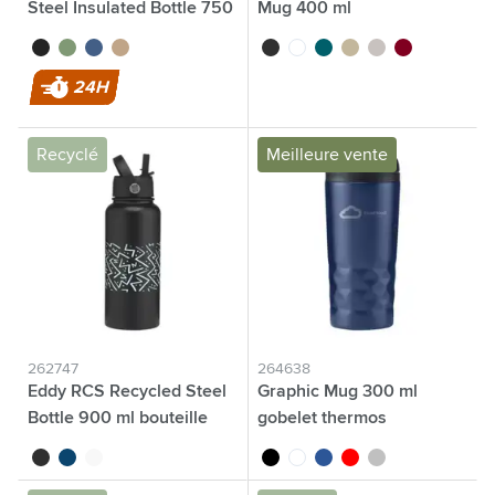
Steel Insulated Bottle 750
Mug 400 ml
ml bouteille thermos
noir
vert
bleu
beige
noir
blanc
pétrole
beige
argenté
bordeaux
24H
Recyclé
Meilleure vente
262747
264638
Eddy RCS Recycled Steel
Graphic Mug 300 ml
Bottle 900 ml bouteille
gobelet thermos
noir
bleu océan
blanc/blanc
noir
blanc
bleu
rouge
argenté