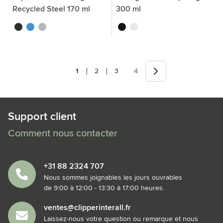
Recycled Steel 170 ml
300 ml
noir
bleu
argenté
noir
blanc
Suivant
1
2
3
4
Vous lisez actuellement la page
Page
Page
Page
Support client
Comment nous contacter
+31 88 2324 707
Nous sommes joignables les jours ouvrables
de 9:00 à 12:00 - 13:30 à 17:00 heures.
ventes@clipperinterall.fr
Laissez-nous votre question ou remarque et nous