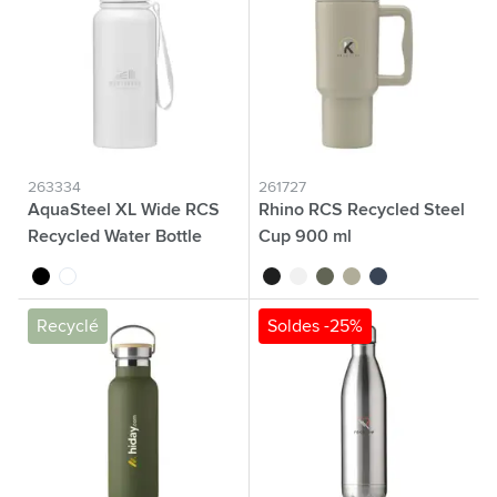
263334
261727
AquaSteel XL Wide RCS
Rhino RCS Recycled Steel
Recycled Water Bottle
Cup 900 ml
900 ml
noir
blanc
noir
blanc
vert
beige
bleu marine
Recyclé
Soldes -25%