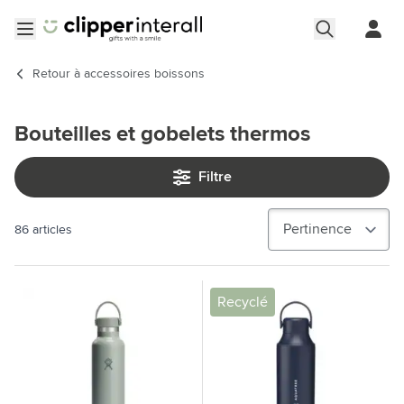
Aller au contenu
Ouvrir le menu
Retour à
accessoires boissons
Bouteilles et gobelets thermos
Filtre
86
articles
Recyclé