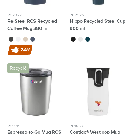
262327
262525
Re-Steel RCS Recycled
Hippo Recycled Steel Cup
Coffee Mug 380 ml
900 ml
gobelet thermos
noir
blanc
beige
bleu foncé
noir
blanc
bleu
24H
Recyclé
261015
261852
Espresso-to-Go Mug RCS
Contigo® Westloop Mug