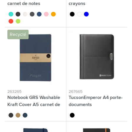
carnet de notes
crayons
turquoise
noir
blanc
anthracite
bleu
rose
orange
noir
blanc
bleu
rouge
vert pomme
Recyclé
263265
267665
Notebook GRS Washable
TucsonEmperor A4 porte-
Kraft Cover A5 carnet de
documents
notes
noir
naturel
bleu
noir