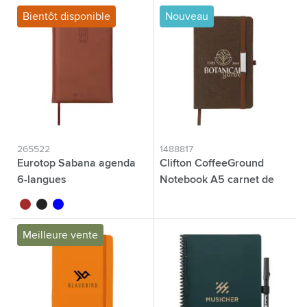
Bientôt disponible
Nouveau
265522
1488817
Eurotop Sabana agenda
Clifton CoffeeGround
6-langues
Notebook A5 carnet de
notes
brun
noir
bleu
brun
Meilleure vente