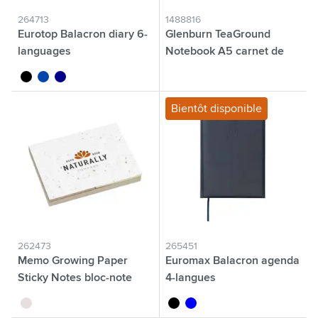
264713
1488816
Eurotop Balacron diary 6-
Glenburn TeaGround
languages
Notebook A5 carnet de
notes
noir
bleu cobalt
bleu foncé
brun
Bientôt disponible
262473
265451
Memo Growing Paper
Euromax Balacron agenda
Sticky Notes bloc-note
4-langues
brun
noir
bleu