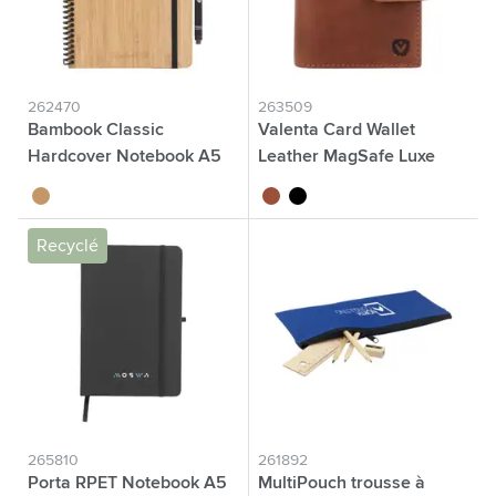
262470
263509
Bambook Classic
Valenta Card Wallet
Hardcover Notebook A5
Leather MagSafe Luxe
carnet de notes
bambou
brun
noir
Recyclé
265810
261892
Porta RPET Notebook A5
MultiPouch trousse à