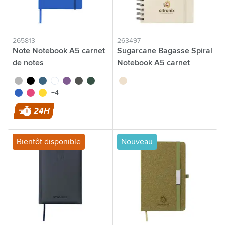
265813
263497
Note Notebook A5 carnet
Sugarcane Bagasse Spiral
de notes
Notebook A5 carnet
argenté
noir
bleu cobalt
blanc
pourpre
gris
vert
écru
bleu
rose
jaune
+4
24H
Bientôt disponible
Nouveau