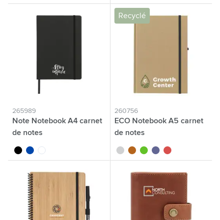
Recyclé
265989
260756
Note Notebook A4 carnet
ECO Notebook A5 carnet
de notes
de notes
noir
bleu cobalt
blanc
blanc
naturel
vert
bleu
rouge