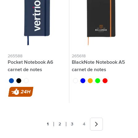
265588
265618
Pocket Notebook A6
BlackNote Notebook A5
carnet de notes
carnet de notes
bleu cobalt
noir
blanc
blanc
bleu
orange
lime
rouge
24H
Suivant
1
2
3
4
Vous lisez actuellement la page
Page
Page
Page