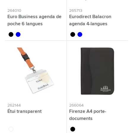
264010
265713
Euro Business agenda de
Eurodirect Balacron
poche 6 langues
agenda 4-langues
noir
bleu
noir
bleu
262144
266064
Étui transparent
Firenze A4 porte-
documents
translucide
noir