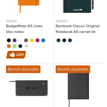
261243
262469
BudgetNote A5 Lines
Bambook Classic Original
bloc-notes
Notebook A5 carnet de
notes
noir
pourpre
blanc
gris
jaune
magenta
bleu clair
vert forêt
noir
bleu marine
orange
lime
bleu marine
+2
24H
Bientôt disponible
Bientôt disponible