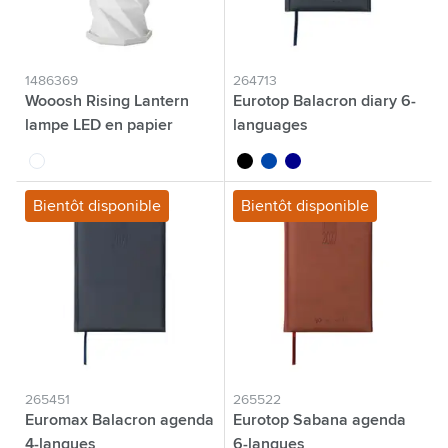
1486369
264713
Wooosh Rising Lantern
Eurotop Balacron diary 6-
lampe LED en papier
languages
blanc
noir
bleu cobalt
bleu foncé
Bientôt disponible
Bientôt disponible
265451
265522
Euromax Balacron agenda
Eurotop Sabana agenda
4-langues
6-langues