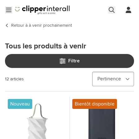
Aller au contenu
Ouvrir le menu
Retour à
à venir prochainement
Tous les produits à venir
Filtre
12
articles
Nouveau
Bientôt disponible