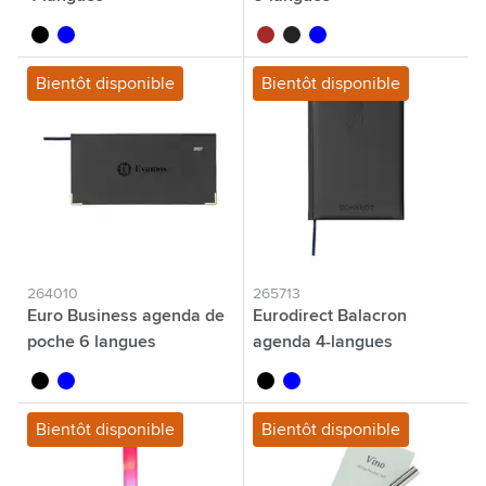
noir
bleu
brun
noir
bleu
Bientôt disponible
Bientôt disponible
264010
265713
Euro Business agenda de
Eurodirect Balacron
poche 6 langues
agenda 4-langues
noir
bleu
noir
bleu
Bientôt disponible
Bientôt disponible