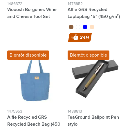
1486372
1475952
Wooosh Borgones Wine
Alfie GRS Recycled
and Cheese Tool Set
Laptopbag 15" (450 g/m²)
sac d'ordinateur
brun bois
brun
blanc
bleu
beige
24H
Bientôt disponible
Bientôt disponible
1475953
1488813
Alfie Recycled GRS
TeaGround Ballpoint Pen
Recycled Beach Bag (450
stylo