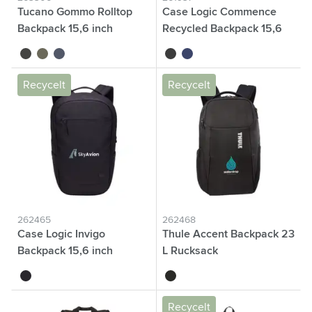
Tucano Gommo Rolltop
Case Logic Commence
Backpack 15,6 inch
Recycled Backpack 15,6
Rucksack
inch
noir
vert
bleu foncé
noir
bleu
Recycelt
Recycelt
262465
262468
Case Logic Invigo
Thule Accent Backpack 23
Backpack 15,6 inch
L Rucksack
noir
noir
Recycelt