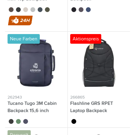
Rucksack
brun
noir
beige
bleu clair
bleu marine
vert foncé
noir
gris
bleu marine
24H
Neue Farben
Aktionspreis
262943
266865
Tucano Tugo 3M Cabin
Flashline GRS RPET
Backpack 15,6 inch
Laptop Backpack
Rucksack
Rucksack
noir
vert foncé
bleu foncé
schwarz