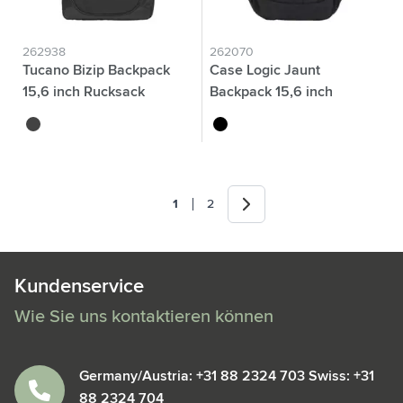
262938
262070
Tucano Bizip Backpack
Case Logic Jaunt
15,6 inch Rucksack
Backpack 15,6 inch
Laptop-Rucksack
noir
noir
Weiter
1
2
Sie lesen gerade die Seite
Seite
Kundenservice
Wie Sie uns kontaktieren können
Germany/Austria: +31 88 2324 703 Swiss: +31
88 2324 704