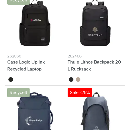
Recycelt
262860
262466
Case Logic Uplink
Thule Lithos Backpack 20
Recycled Laptop
L Rucksack
Backpack 15,6 inch
noir
noir
beige
Recycelt
Sale -25%