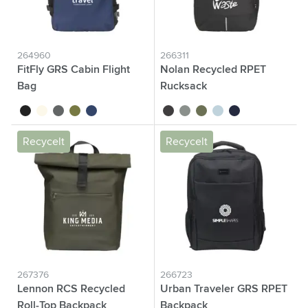
264960
266311
FitFly GRS Cabin Flight
Nolan Recycled RPET
Bag
Rucksack
noir
blanc cassé
gris
vert olive
bleu marine
schwarz
grau
olivgrün
hellblau
dunkel blau
Recycelt
Recycelt
267376
266723
Lennon RCS Recycled
Urban Traveler GRS RPET
Roll-Top Backpack
Backpack