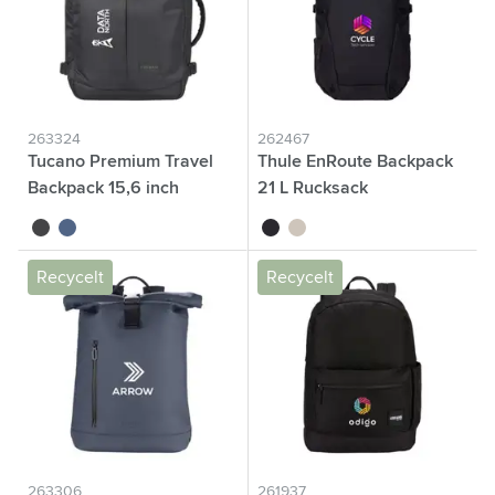
263324
262467
Tucano Premium Travel
Thule EnRoute Backpack
Backpack 15,6 inch
21 L Rucksack
Rucksack
noir
bleu foncé
noir
beige
Recycelt
Recycelt
263306
261937