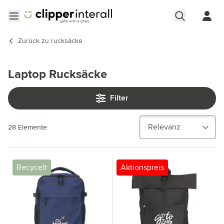
Zum Inhalt springen
Menü öffnen
Zurück zu
rucksäcke
Laptop Rucksäcke
Filter
28
Elemente
Recycelt
Aktionspreis