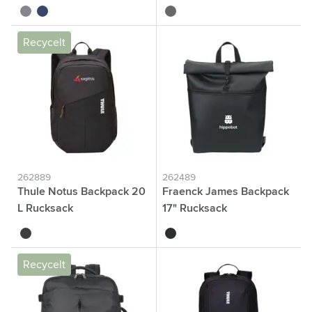
gris
bleu
gris foncé
Recycelt
262889
262489
Thule Notus Backpack 20
Fraenck James Backpack
L Rucksack
17" Rucksack
noir
noir
Recycelt