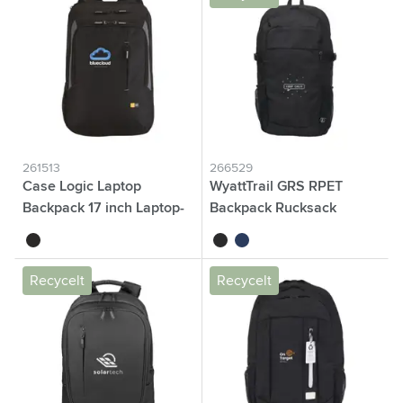
261513
266529
Case Logic Laptop
WyattTrail GRS RPET
Backpack 17 inch Laptop-
Backpack Rucksack
Rucksack
noir
noir
bleu marine
Recycelt
Recycelt