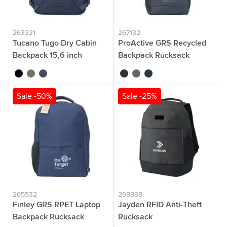
263321
267132
Tucano Tugo Dry Cabin
ProActive GRS Recycled
Backpack 15,6 inch
Backpack Rucksack
Rucksack
noir
vert foncé
bleu foncé
noir
vert olive
bleu marine
Sale -50%
Sale -25%
265532
268868
Finley GRS RPET Laptop
Jayden RFID Anti-Theft
Backpack Rucksack
Rucksack