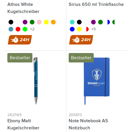
Athos White
Sirius 650 ml Trinkflasche
Kugelschreiber
noir
blanc
pourpre
vert
rose
jaune
orange
turquoise
noir
blanc
pourpre
vert
translucide/ble
translucide/
bleu clair
rouge
lime
bleu
jaune
translucide/rouge
+2
+5
24H
24H
Bestseller
Bestseller
262569
265813
Ebony Matt
Note Notebook A5
Kugelschreiber
Notizbuch