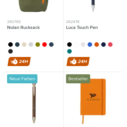
260765
262478
Nolan Rucksack
Luca Touch Pen
noir
bleu foncé/noir
blanc cassé
gris clair
vert olive
rouge
bleu foncé
noir
blanc
gris
bleu
orange
bleu marine
rouge
noir/noir
vert foncé
24H
24H
Neue Farben
Bestseller