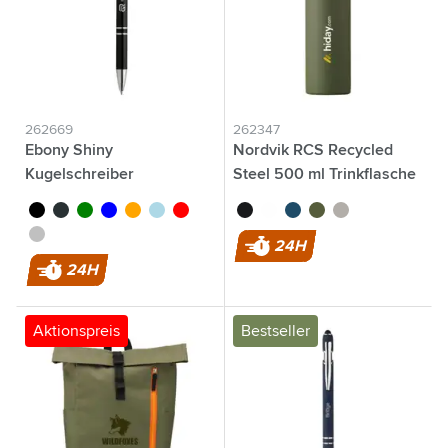
262669
262347
Ebony Shiny
Nordvik RCS Recycled
Kugelschreiber
Steel 500 ml Trinkflasche
noir
anthracite
vert
bleu
orange
bleu clair
rouge
noir
blanc
bleu
vert foncé
argenté
argenté
24H
24H
Aktionspreis
Bestseller