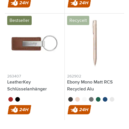
24H
24H
Bestseller
Recycelt
263407
262902
LeatherKey
Ebony Mono Matt RCS
Schlüsselanhänger
Recycled Alu
brun
noir
noir
or rose
blanc
gris
vert
bleu
argenté
24H
24H