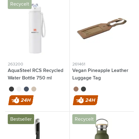
Recycelt
263200
261461
AquaSteel RCS Recycled
Vegan Pineapple Leather
Water Bottle 750 ml
Luggage Tag
Trinkflasche
noir
blanc
bleu
beige
brun
noir
24H
24H
Bestseller
Recycelt