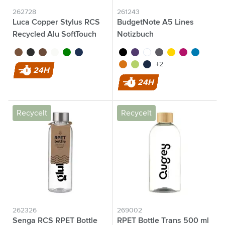
262728
261243
Luca Copper Stylus RCS
BudgetNote A5 Lines
Recycled Alu SoftTouch
Notizbuch
brun
noir
or rose
blanc
vert
bleu marine
noir
pourpre
blanc
gris
jaune
magenta
bleu clair
orange
lime
bleu marine
+2
24H
24H
Recycelt
Recycelt
262326
269002
Senga RCS RPET Bottle
RPET Bottle Trans 500 ml