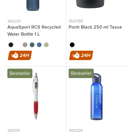
262221
1521785
AquaSport RCS Recycled
Ponti Black 250 ml Tasse
Water Bottle 1 L
noir
blanc
gris
bleu océan
bleu
beige
noir
24H
24H
Bestseller
Bestseller
262114
265226