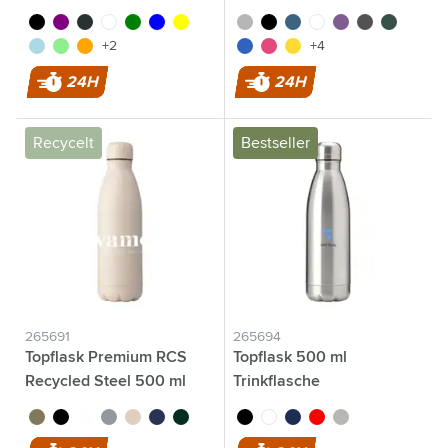
noir
pourpre
anthracite
blanc
vert
bleu
jaune
argenté
noir
bleu cobalt
blanc
pourpre
gris
vert
bleu clair
vert clair
orange
bleu
rose
jaune
+2
+4
24H
24H
Recycelt
Bestseller
265691
265694
Topflask Premium RCS
Topflask 500 ml
Recycled Steel 500 ml
Trinkflasche
Trinkflasche
brun
noir
blanc
gris clair
beige
bleu foncé
vert foncé
noir
blanc
bleu
rouge
argenté