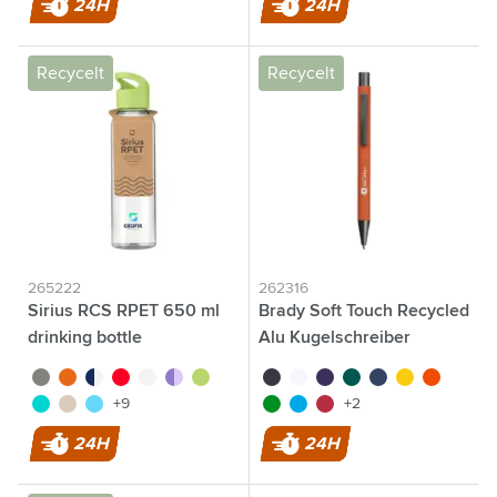
24H
24H
Recycelt
Recycelt
265222
262316
Sirius RCS RPET 650 ml
Brady Soft Touch Recycled
drinking bottle
Alu Kugelschreiber
vert/vert
orange translucide
turquoise
rouge rouge
blanc
pourpre
vert
noir
blanc
pourpre
vert
bleu
jaune
orange
bleu translucide
beige
bleu
vert clair
bleu clair
rouge
+9
+2
24H
24H