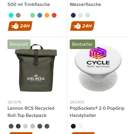
500 ml Trinkflasche
Wasserflasche
turquoise
noir
translucide
vert
bleu
orange
rouge
noir
translucide
bleu
24H
24H
Recycelt
Bestseller
267376
263305
Lennon RCS Recycled
PopSockets® 2.0 PopGrip
Roll-Top Backpack
Handyhalter
Rucksack
brun
noir
beige
bleu clair
bleu marine
vert foncé
noir
blanc