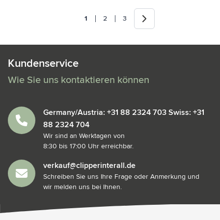
Weiter
1
2
3
Sie lesen gerade die Seite
Seite
Seite
Kundenservice
Wie Sie uns kontaktieren können
Germany/Austria: +31 88 2324 703 Swiss: +31
88 2324 704
Wir sind an Werktagen von
8:30 bis 17:00 Uhr erreichbar.
verkauf@clipperinterall.de
Schreiben Sie uns Ihre Frage oder Anmerkung und
wir melden uns bei Ihnen.