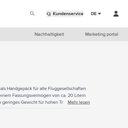
Kundenservice
DE
Nachhaltigkeit
Marketing portal
als Handgepäck für alle Fluggesellschaften
t einem Fassungsvermögen von ca. 20 Litern
n geringes Gewicht für hohen Tragekomfort
Mehr lesen
900D-Polyester. Komplett gefüttert mit
t Reißverschluss und doppelten Schiebern
anizer für Telefon, persönliche Dokumente