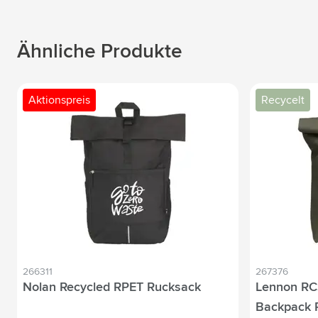
Ähnliche Produkte
Aktionspreis
Recycelt
266311
267376
Nolan Recycled RPET Rucksack
Lennon RCS
Backpack 