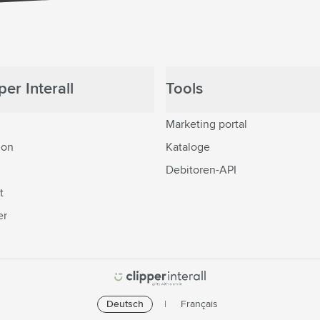
er Interall
Tools
Marketing portal
ion
Kataloge
Debitoren-API
t
er
Deutsch
Français