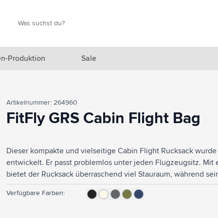
Suche
Suche
n-Produktion
Sale
 Ausgewählt anzeigen
Artikelnummer: 264960
n anzeigen
FitFly GRS Cabin Flight Bag
en anzeigen
Dieser kompakte und vielseitige Cabin Flight Rucksack wurde 
gefäße anzeigen
entwickelt. Er passt problemlos unter jeden Flugzeugsitz. Mi
en & Reisen anzeigen
bietet der Rucksack überraschend viel Stauraum, während sei
sorgt. Die Außenseite besteht aus robustem recyceltem RPET 
en & Wohnen anzeigen
Verfügbare Farben:
recyceltem RPET 210D-Polyester.Das geräumige Hauptfach mi
ist ideal für Kleidung und verfügt über einen praktischen Org
eprodukte anzeigen