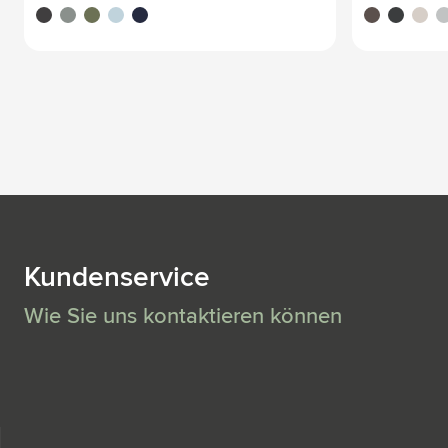
schwarz
grau
olivgrün
hellblau
dunkel blau
brun
noir
beige
ble
Kundenservice
Wie Sie uns kontaktieren können