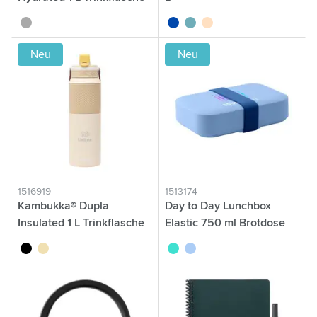
gris foncé
bleu cobalt
vert
beige
Neu
Neu
1516919
1513174
Kambukka® Dupla
Day to Day Lunchbox
Insulated 1 L Trinkflasche
Elastic 750 ml Brotdose
noir
sable
turquoise
bleu