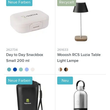
Neue Farben
Recycelt
262734
261633
Day to Day Snackbox
Wooosh RCS Luzia Table
Small 200 ml
Light Lampe
turquoise
bleu cobalt
vert
bleu
beige
gris
brun/noir
Neue Farben
Neu