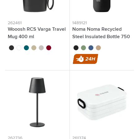
262461
1489121
Wooosh RCS Varga Travel
Noma Noma Recycled
Mug 400 ml
Steel Insulated Bottle 750
ml Thermoflasche
noir
blanc
pétrole
beige
argenté
bordeaux
noir
vert
bleu
beige
24H
262736
261374