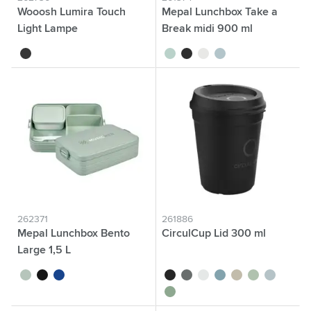
Wooosh Lumira Touch
Mepal Lunchbox Take a
Light Lampe
Break midi 900 ml
noir
vert tilleul
noir
blanc
bleu nordique
262371
261886
Mepal Lunchbox Bento
CirculCup Lid 300 ml
Large 1,5 L
vert tilleul
noir
bleu
noir
gris pierre
blanc cassé
bleu moyen
beige
vert clair
bleu clair
vert moyen