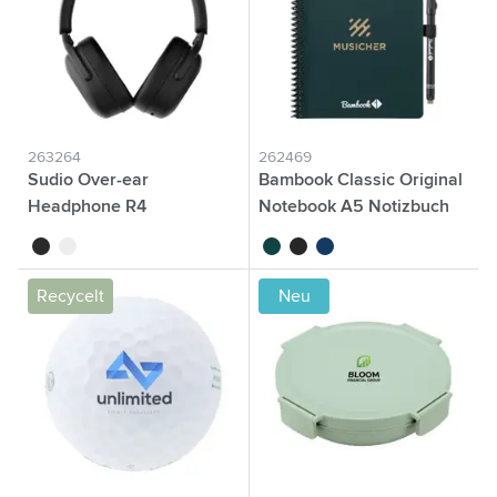
263264
262469
Sudio Over-ear
Bambook Classic Original
Headphone R4
Notebook A5 Notizbuch
noir
blanc
vert forêt
noir
bleu marine
Recycelt
Neu