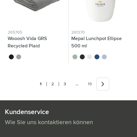
265765
261370
Wooosh Vida GRS
Mepal Lunchpot Ellipse
Recycled Plaid
500 ml
Lebensmittelbehälter
noir
gris
vert tilleul
noir
blanc
bleu
bleu nordique
Weiter
Jump forward
1
2
3
...
19
Sie lesen gerade die Seite
Seite
Seite
Seite
Kundenservice
Wie Sie uns kontaktieren können