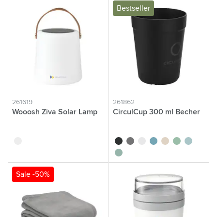
Bestseller
261619
261862
Wooosh Ziva Solar Lamp
CirculCup 300 ml Becher
blanc
noir
gris pierre
blanc cassé
bleu moyen
beige
vert clair
bleu clair
vert moyen
Sale -50%