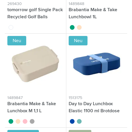
269430
1489848
tomorrow golf Single Pack
Brabantia Make & Take
Recycled Golf Balls
Lunchbowl 1L
blanc
vert jade
beige
Neu
Neu
1489847
1513175
Brabantia Make & Take
Day to Day Lunchbox
Lunchbox M 1,1 L
Elastic 1100 ml Brotdose
vert jade
beige
rose
gris foncé
bleu cobalt
vert