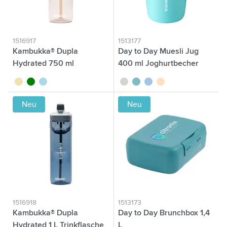
1516917
1513177
Kambukka® Dupla
Day to Day Muesli Jug
Hydrated 750 ml
400 ml Joghurtbecher
Trinkflasche
sable
vert
bleu clair
vert tilleul
vert
bleu
beige
Neu
Neu
1516918
1513173
Kambukka® Dupla
Day to Day Brunchbox 1,4
Hydrated 1 L Trinkflasche
L