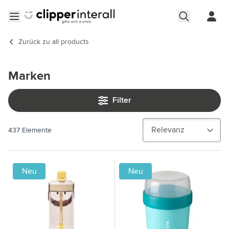
Zum Inhalt springen
Menü öffnen
Zurück zu
all products
Marken
Filter
437
Elemente
Neu
Neu