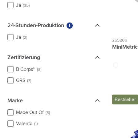
Ja
(35)
24-Stunden-Produktion
24-Stunden-Produktion
Weitere Informationen zum F
Ja
(2)
265209
MiniMetric
Zertifizierung
Zertifizierung
blanc
B Corps™
(3)
GRS
(7)
Bestseller
Marke
Marke
Made Out Of
(3)
Valenta
(1)