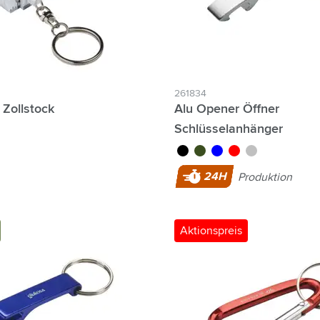
ilter 24-Stunden-Produktion:
261834
 Zollstock
Alu Opener Öffner
Schlüsselanhänger
noir
vert
bleu
rouge
argenté
24H
Produktion
Aktionspreis