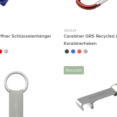
262424
fner Schlüsselanhänger
Carabiner GRS Recycled 
Karabinerhaken
ouge
argenté
schwarz
blau
rot
silber
Recycelt