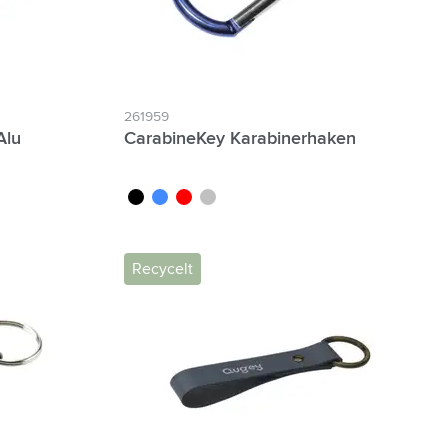
261959
Alu
CarabineKey Karabinerhaken
noir
bleu
rouge
argenté
Recycelt