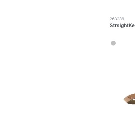
263289
StraightK
argenté