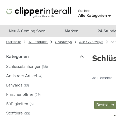
Zum Inhalt springen
Suchen
Menü überspringen
Alle Kategorien
Alle Produkte anzeigen
Neu & Coming Soon
Marken
24-Stunde
Startseite
All Products
Giveaways
Alle Giveaways
Sch
Neu & Ausgewählt
Untermenü für Kategorie Neu &
Marken
Kategorien
Kategorien
Schlü
Untermenü für Kategorie Marke
Themen
Schlüsselanhänger
(38)
Untermenü für Kategorie Them
Trinkgefäße
Antistress Artikel
(4)
38
Elemente
Untermenü für Kategorie Trink
Taschen & Reisen
Lanyards
(13)
Untermenü für Kategorie Tasch
Flaschenöffner
(29)
Kochen & Wohnen
Untermenü für Kategorie Koch
Süßigkeiten
(5)
Bestseller
Pflegeprodukte
Untermenü für Kategorie Pfleg
Stofftiere
(22)