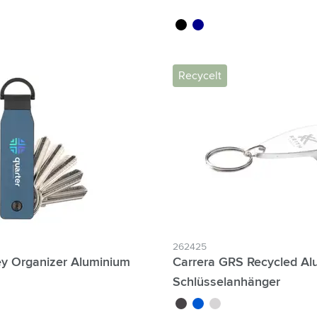
noir
bleu foncé
Recycelt
262425
ey Organizer Aluminium
Carrera GRS Recycled Alu
Schlüsselanhänger
noir
bleu
argenté