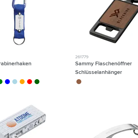
261779
rabinerhaken
Sammy Flaschenöffner
Schlüsselanhänger
rt
bleu
bleu clair
orange
rouge
vert foncé
brun bois
zum Filter Individuelle Namen möglich: