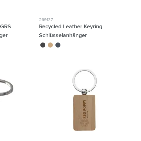
269137
 GRS
Recycled Leather Keyring
ger
Schlüsselanhänger
noir
taupe
bleu foncé