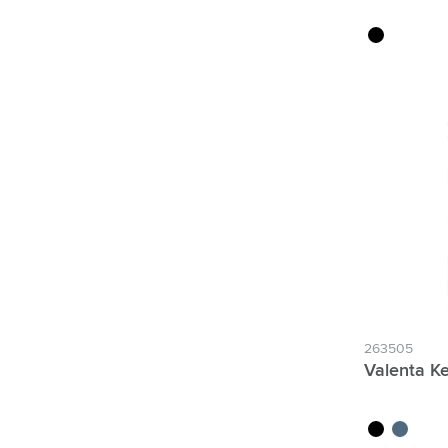
noir
263505
Valenta K
noir
bleu