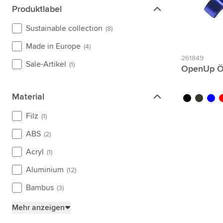
Produktlabel
Produktlabel
Sustainable collection
(8)
Made in Europe
(4)
261849
Sale-Artikel
(1)
OpenUp Öf
Material
Material
noir
vert
bleu
r
Filz
(1)
ABS
(2)
Acryl
(1)
Aluminium
(12)
Bambus
(3)
Mehr anzeigen