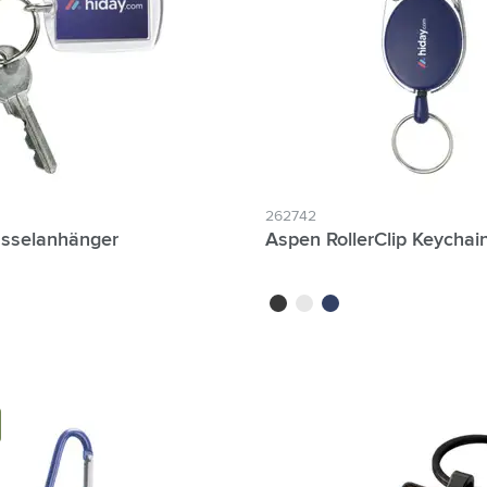
ologie & Gadgets anzeigen
ways anzeigen
ibwaren anzeigen
anzeigen
r & Freizeit anzeigen
262742
üsselanhänger
Aspen RollerClip Keychai
zeuge & Unterwegs anzeigen
noir
blanc
bleu