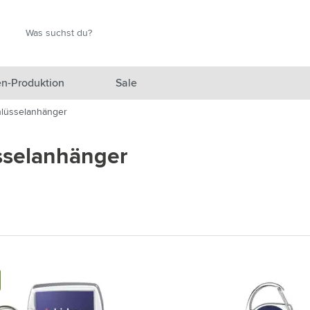
Suche
Suche
n-Produktion
Sale
lüsselanhänger
 Ausgewählt anzeigen
sselanhänger
n anzeigen
en anzeigen
gefäße anzeigen
en & Reisen anzeigen
en & Wohnen anzeigen
eprodukte anzeigen