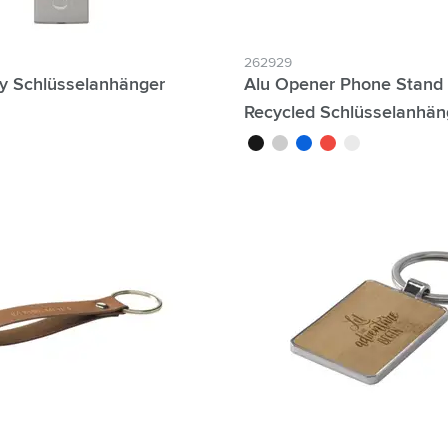
262929
ey Schlüsselanhänger
Alu Opener Phone Stand
Recycled Schlüsselanhän
noir
gris
bleu
rouge
argenté