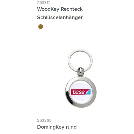
263312
WoodKey Rechteck
Schlüsselanhänger
brun bois
263365
DomingKey rund