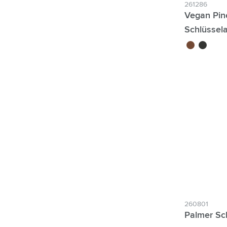
261286
Vegan Pin
Schlüssel
brun
noir
260801
Palmer Sc