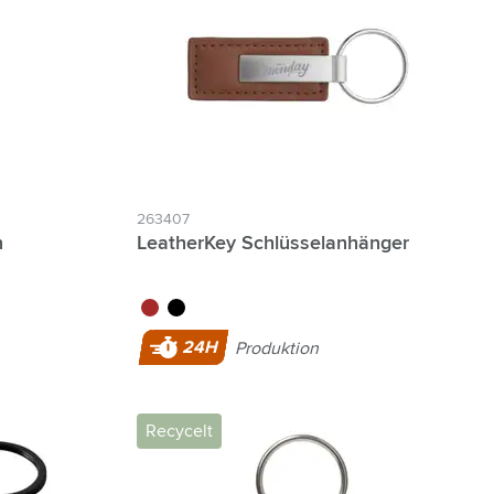
263407
n
LeatherKey Schlüsselanhänger
brun
noir
24H
Produktion
Recycelt