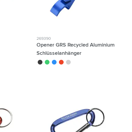
269390
Opener GRS Recycled Aluminium
Schlüsselanhänger
noir
vert
bleu
rouge
argenté