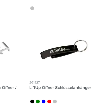
argenté
261927
 Öffner /
LiftUp Öffner Schlüsselanhänger
noir
vert
bleu
rouge
argenté