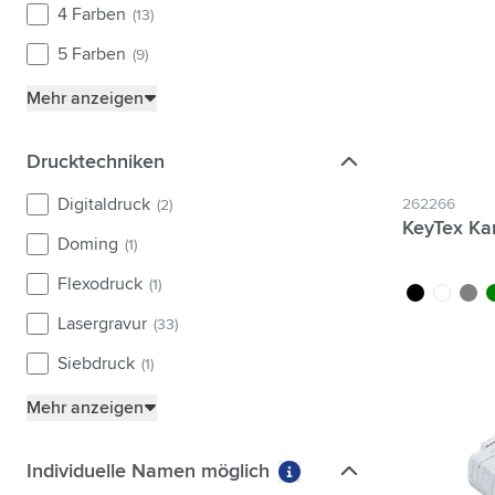
4 Farben
(13)
5 Farben
(9)
Mehr anzeigen
Drucktechniken
Drucktechniken
Digitaldruck
262266
(2)
KeyTex Ka
Doming
(1)
Flexodruck
(1)
noir
blanc
gris
ve
Lasergravur
(33)
Siebdruck
(1)
Mehr anzeigen
Individuelle Namen möglich
Individuelle Namen möglich
Weitere Informationen 