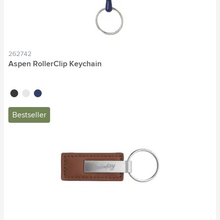
262742
Aspen RollerClip Keychain
noir
blanc
bleu
Bestseller