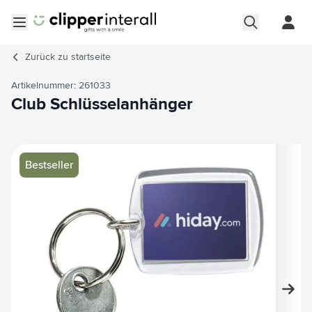
Zum Inhalt springen
Menü öffnen
Zurück zu
startseite
Artikelnummer: 261033
Club Schlüsselanhänger
Hauptbild
Klicken Sie, um das Bild im Vollbildmodus zu sehen
Bestseller