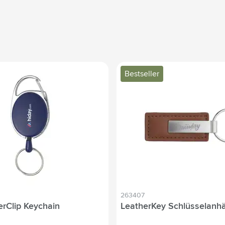
Bestseller
263407
erClip Keychain
LeatherKey Schlüsselanh