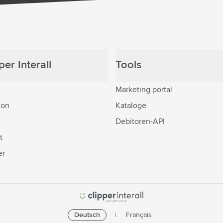
er Interall
Tools
Marketing portal
ion
Kataloge
Debitoren-API
t
er
Deutsch
Français