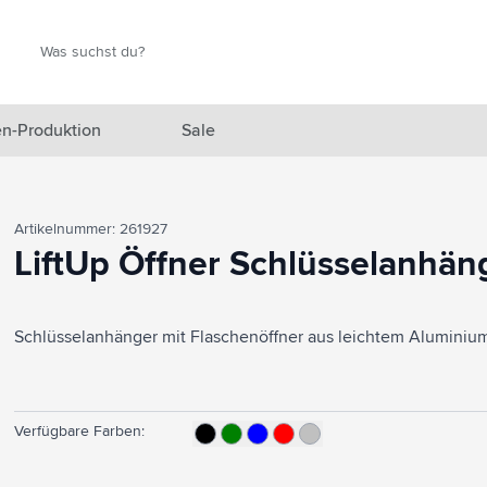
Suche
Suche
n-Produktion
Sale
 Ausgewählt anzeigen
Artikelnummer: 261927
n anzeigen
LiftUp Öffner Schlüsselanhän
en anzeigen
Schlüsselanhänger mit Flaschenöffner aus leichtem Aluminiu
gefäße anzeigen
en & Reisen anzeigen
en & Wohnen anzeigen
Verfügbare Farben:
eprodukte anzeigen