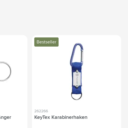
Bestseller
262266
änger
KeyTex Karabinerhaken