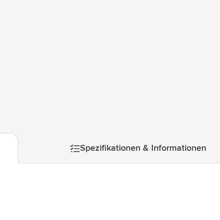
ologie & Gadgets anzeigen
ways anzeigen
ibwaren anzeigen
anzeigen
r & Freizeit anzeigen
mage
zeuge & Unterwegs anzeigen
Spezifikationen & Informationen