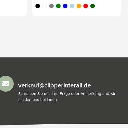
noir
blanc
gris
vert
bleu
bleu clair
orange
rouge
vert foncé
verkauf@clipperinterall.de
Schreiben Sie uns Ihre Frage oder Anmerkung und wir
melden uns bei Ihnen.