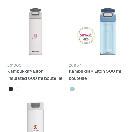
261006
261107
Kambukka® Elton
Kambukka® Elton 500 ml
Insulated 600 ml bouteille
bouteille
noir
blanc
bleu clair