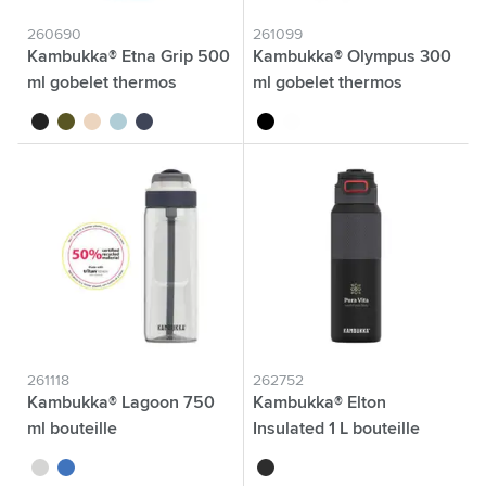
260690
261099
Kambukka® Etna Grip 500
Kambukka® Olympus 300
ml gobelet thermos
ml gobelet thermos
noir
kaki écru
beige
baby blue
bleu foncé
noir
blanc
261118
262752
Kambukka® Lagoon 750
Kambukka® Elton
ml bouteille
Insulated 1 L bouteille
gris translucide
bleu clair
noir/gris