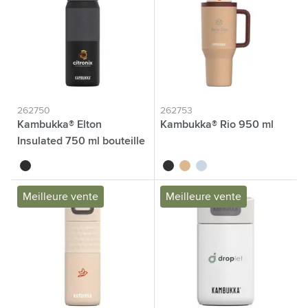
262750
262753
Kambukka® Elton
Kambukka® Rio 950 ml
Insulated 750 ml bouteille
noir/gris
noir
amanda
baby blue
Meilleure vente
Meilleure vente