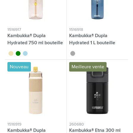
1516917
1516918
Kambukka® Dupla
Kambukka® Dupla
Hydrated 750 ml bouteille
Hydrated 1 L bouteille
sable
vert
bleu clair
gris foncé
Nouveau
Meilleure vente
1516919
260680
Kambukka® Dupla
Kambukka® Etna 300 ml