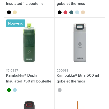
Insulated 1 L bouteille
gobelet thermos
noir
sable
noir
corail rouge
sarcelle
baby blue
latté
Nouveau
1516997
260688
Kambukka® Dupla
Kambukka® Etna 500 ml
Insulated 750 ml bouteille
gobelet thermos
vert
bleu clair
gris