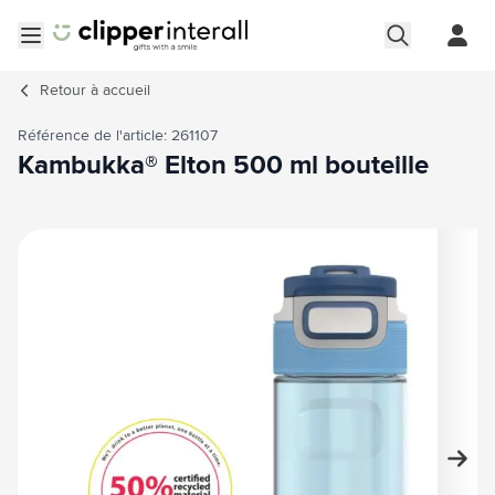
Aller au contenu
Ouvrir le menu
Retour à
accueil
Référence de l'article: 261107
Kambukka® Elton 500 ml bouteille
Image principale
Cliquez pour voir l'image en plein écran