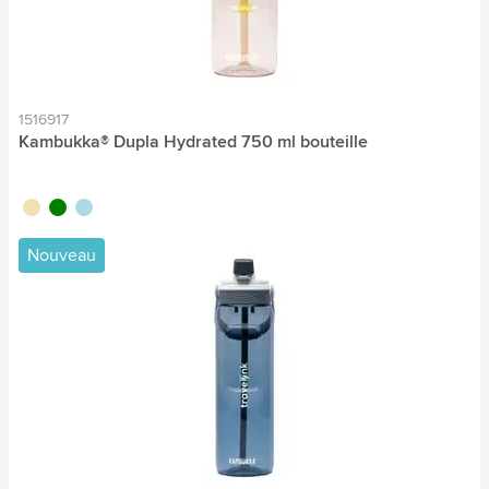
1516917
Kambukka® Dupla Hydrated 750 ml bouteille
sable
vert
bleu clair
Nouveau