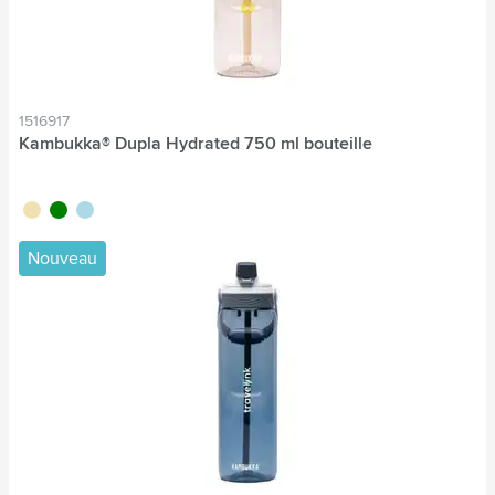
1516917
Kambukka® Dupla Hydrated 750 ml bouteille
sable
vert
bleu clair
Nouveau