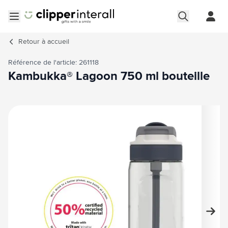
Aller au contenu
Ouvrir le menu
Retour à
accueil
Référence de l'article: 261118
Kambukka® Lagoon 750 ml bouteille
Image principale
Cliquez pour voir l'image en plein écran