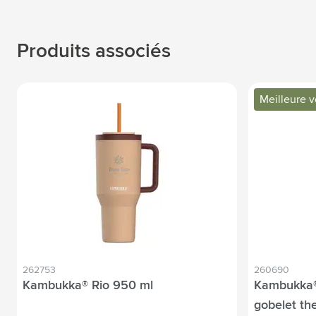
Produits associés
Meilleure 
262753
260690
Kambukka® Rio 950 ml
Kambukka®
gobelet th