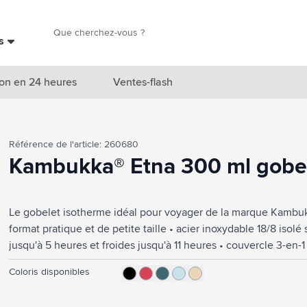
Chercher
es
Chercher
on en 24 heures
Ventes-flash
catégorie Nouveautés & En vedette
Référence de l'article: 260680
atégorie Marques
Kambukka® Etna 300 ml gobe
catégorie Thèmes
Le gobelet isotherme idéal pour voyager de la marque Kambukka
atégorie Accessoires boissons
format pratique et de petite taille • acier inoxydable 18/8 isol
atégorie Sacs & Voyage
jusqu'à 5 heures et froides jusqu'à 11 heures • couvercle 3-en-
brièvement dessus pour prendre une petite gorgée ou ouvrez-
tégorie Cuisiner & Vivre
Coloris disponibles
sans renverser, comme avec une tasse • facile à nettoyer grâc
intérieur allant en une seule manipulation • bouchon universel
tégorie Produits de soin