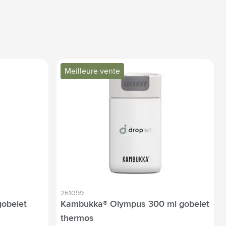
Meilleure vente
261099
obelet
Kambukka® Olympus 300 ml gobelet
thermos