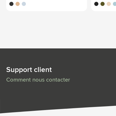
noir
amanda
baby blue
noir
kaki écru
beige
ba
Support client
Comment nous contacter