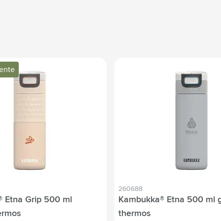
vente
260688
 Etna Grip 500 ml
Kambukka® Etna 500 ml g
ermos
thermos