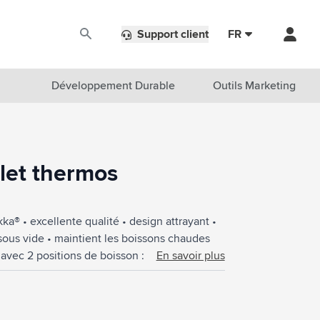
Support client
FR
Développement Durable
Outils Marketing
let thermos
® • excellente qualité • design attrayant •
é sous vide • maintient les boissons chaudes
1 avec 2 positions de boisson : appuyez
En savoir plus
le complètement pour boire facilement et
e à Snapclean® : retirez le mécanisme
 : convient également aux autres bouteilles