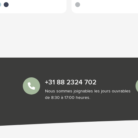
by blue
bleu foncé
gris
+31 88 2324 702
Nous sommes joignables les jours ouvrables
de 8:30 à 17:00 heures.