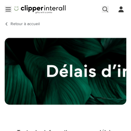
Aller au contenu
Ouvrir le menu
Retour à
accueil