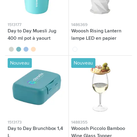
1513177
1486369
Day to Day Muesli Jug
Wooosh Rising Lantern
400 ml pot à yaourt
lampe LED en papier
vert tilleul
vert
bleu
beige
blanc
Nouveau
Nouveau
1513173
1488355
Day to Day Brunchbox 1,4
Wooosh Piccolo Bamboo
L
Wine Glass Topper