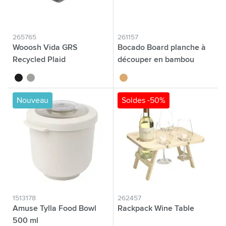
265765
261157
Wooosh Vida GRS
Bocado Board planche à
Recycled Plaid
découper en bambou
noir
gris
bambou
Nouveau
Soldes -50%
1513178
262457
Amuse Tylla Food Bowl
Rackpack Wine Table
500 ml