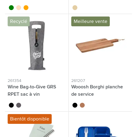
vert
beige
orange
brun bois
Recyclé
Meilleure vente
261354
261207
Wine Bag-to-Give GRS
Wooosh Borghi planche
RPET sac à vin
de service
noir
gris
noir
brun bois
Bientôt disponible