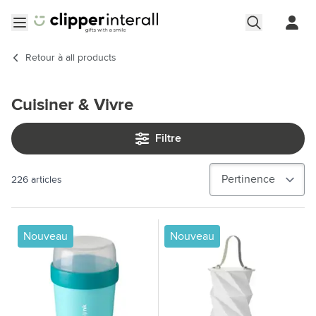
Aller au contenu
Ouvrir le menu
Retour à
all products
Cuisiner & Vivre
Filtre
226
articles
Nouveau
Nouveau