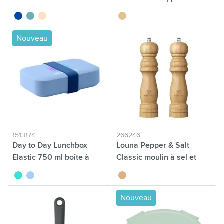
bleu cobalt
vert
beige
brun bois
Nouveau
1513174
266246
Day to Day Lunchbox
Louna Pepper & Salt
Elastic 750 ml boîte à
Classic moulin à sel et
lunch
poivre
turquoise
bleu
brun bois
Nouveau