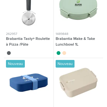
262957
1489848
Brabantia Tasty+ Roulette
Brabantia Make & Take
à Pizza /Pâte
Lunchbowl 1L
gris foncé
vert jade
beige
Nouveau
Nouveau