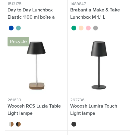
1513175
1489847
Day to Day Lunchbox
Brabantia Make & Take
Elastic 1100 ml boîte à
Lunchbox M 1,1 L
lunch
bleu cobalt
vert
vert jade
beige
rose
gris foncé
Recyclé
261633
262736
Wooosh RCS Luzia Table
Wooosh Lumira Touch
Light lampe
Light lampe
gris
brun/noir
noir