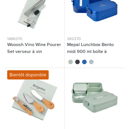
1486370
262370
Wooosh Vino Wine Pourer
Mepal Lunchbox Bento
Set verseur à vin
midi 900 ml boîte à
déjeuner
argenté
vert tilleul
noir
bleu
bleu nordique
Bientôt disponible