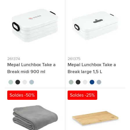
261374
261375
Mepal Lunchbox Take a
Mepal Lunchbox Take a
Break midi 900 ml
Break large 1,5 L
vert tilleul
noir
blanc
bleu nordique
vert tilleul
noir
blanc
bleu
bleu nordique
Soldes -50%
Soldes -25%