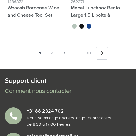
1486372
262371
Wooosh Borgones Wine
Mepal Lunchbox Bento
and Cheese Tool Set
Large 1,5 L boîte à
déjeuner
brun bois
vert tilleul
noir
bleu
Suivant
Jump forward
1
2
3
...
10
Vous lisez actuellement la page
Page
Page
Page
Support client
Comment nous contacter
+31 88 2324 702
Nous sommes joignables les jours ouvrables
de 8:30 à 17:00 heures.