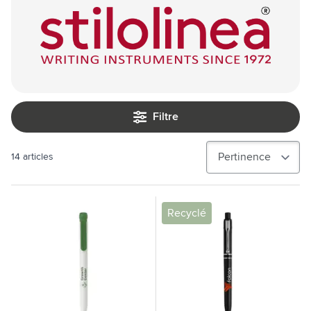
Filtre
14
articles
Recyclé