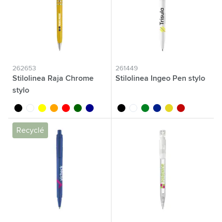
262653
261449
Stilolinea Raja Chrome
Stilolinea Ingeo Pen stylo
stylo
noir
blanc
jaune
orange
rouge
vert foncé
bleu foncé
noir
blanc
vert
bleu
jaune
rouge
Recyclé