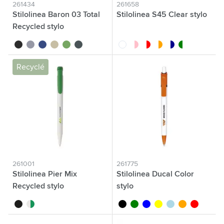
261434
261658
Stilolinea Baron 03 Total
Stilolinea S45 Clear stylo
Recycled stylo
noir
gris
bleu
beige
vert clair
vert foncé
blanc translucide
rose translucide
rouge translucide
orange translucide
bleu foncé transluc
vert translucide
Recyclé
261001
261775
Stilolinea Pier Mix
Stilolinea Ducal Color
Recycled stylo
stylo
noir
vert
noir
vert
bleu
jaune
bleu clair
orange
rouge