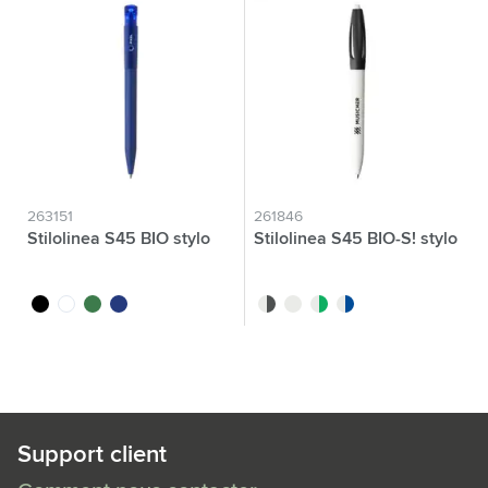
263151
261846
Stilolinea S45 BIO stylo
Stilolinea S45 BIO-S! stylo
noir
blanc
vert
bleu
noir
blanc
vert
bleu
Support client