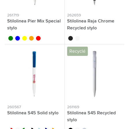
261719
262659
Stilolinea Pier Mix Special
Stilolinea Raja Chrome
stylo
Recycled stylo
vert
bleu
jaune
orange
rouge
noir
blanc
Recyclé
260567
261169
Stilolinea S45 Solid stylo
Stilolinea S45 Recycled
stylo