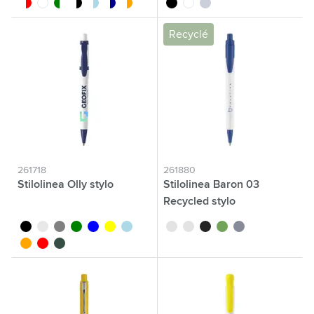
blanc/rouge
blanc
blanc/vert
blanc/noir
blanc/bleu clair
blanc/bleu foncé
blanc/orange
noir
blanc
gris
Recyclé
261718
261880
Stilolinea Olly stylo
Stilolinea Baron 03
Recycled stylo
noir
blanc
gris
vert
bleu
jaune
bleu clair
blanc/bleu
blanc
blanc/noir
blanc/vert clair
blanc/gris
orange
rouge
vert foncé