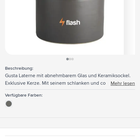
View larger image
View larger image
View larger image
Beschreibung:
Gusta Laterne mit abnehmbarem Glas und Keramiksockel.
Exklusive Kerze. Mit seinem schlanken und coolen Design
Mehr lesen
ein dekorativer Stimmungsgeber für drinnen und draußen.
Verfügbare Farben: