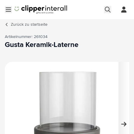
Zum Inhalt springen
Menü öffnen
Zurück zu
startseite
Artikelnummer: 261034
Gusta Keramik-Laterne
Hauptbild
Klicken Sie, um das Bild im Vollbildmodus zu sehen