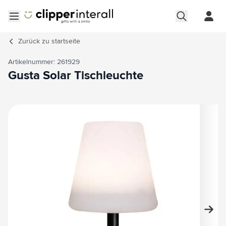
Zum Inhalt springen
Menü öffnen
Zurück zu
startseite
Artikelnummer: 261929
Gusta Solar Tischleuchte
Hauptbild
Klicken Sie, um das Bild im Vollbildmodus zu sehen