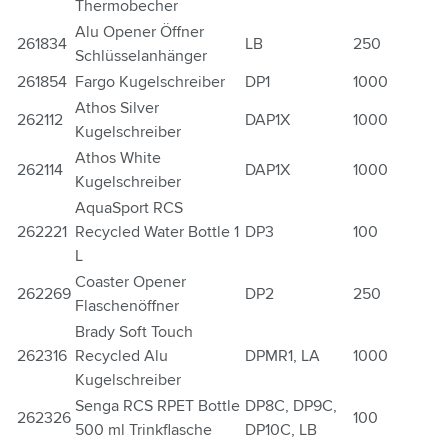
Thermobecher
Alu Opener Öffner
261834
LB
250
Schlüsselanhänger
261854
Fargo Kugelschreiber
DP1
1000
Athos Silver
262112
DAP1X
1000
Kugelschreiber
Athos White
262114
DAP1X
1000
Kugelschreiber
AquaSport RCS
262221
Recycled Water Bottle 1
DP3
100
L
Coaster Opener
262269
DP2
250
Flaschenöffner
Brady Soft Touch
262316
Recycled Alu
DPMR1, LA
1000
Kugelschreiber
Senga RCS RPET Bottle
DP8C, DP9C,
262326
100
500 ml Trinkflasche
DP10C, LB