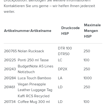
Druckposition. Benötigen Sie weitere Informationen?
Kontaktieren Sie uns gerne – wir helfen Ihnen jederzeit
weiter.
Maximale
Druckcode
Artikelnummer
Artikelname
Mengen
HSP
HSP
DTR 100
260765
Nolan Rucksack
250
DTR50
261225
Ponti 250 ml Tasse
LC
100
BudgetNote A5 Lines
261243
DP2X
250
Notizbuch
261284
Luca Touch Bamboo
LA
1000
Vegan Pineapple
261461
LD
250
Leather Luggage Tag
Kaffi RCS Recycled
261734
Coffee Mug 300 ml
LD
100