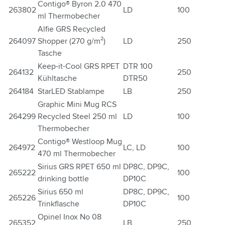
Contigo® Byron 2.0 470
263802
LD
100
ml Thermobecher
Alfie GRS Recycled
264097
Shopper (270 g/m²)
LD
250
Tasche
Keep-it-Cool GRS RPET
DTR 100
264132
250
Kühltasche
DTR50
264184
StarLED Stablampe
LB
250
Graphic Mini Mug RCS
264299
Recycled Steel 250 ml
LD
100
Thermobecher
Contigo® Westloop Mug
264972
LC, LD
100
470 ml Thermobecher
Sirius GRS RPET 650 ml
DP8C, DP9C,
265222
100
drinking bottle
DP10C
Sirius 650 ml
DP8C, DP9C,
265226
100
Trinkflasche
DP10C
Opinel Inox No 08
265352
LB
250