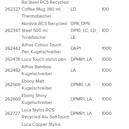
Re-Steel RCS Recycled
262327
Coffee Mug 380 ml
LD
100
Thermobecher
Nordvik RCS Recycled
DP8, DP9,
262347
Steel 500 ml
DP10, LC, LD,
100
Trinkflasche
LE
Athos Colour Touch
262442
DAP1
1000
Pen Kugelschreiber
262478
Luca Touch stylus pen
DPMR1, LA
1000
Athos Bamboo
262482
LA
1000
Kugelschreiber
Ebony Matt
262569
DPMR, LA
1000
Kugelschreiber
Ebony Shiny
262669
DPMR1, LA
1000
Kugelschreiber
Luca Stylus RCS
262727
DPMR1, LA
1000
Recycled Alu SoftTouch
Luca Copper Stylus