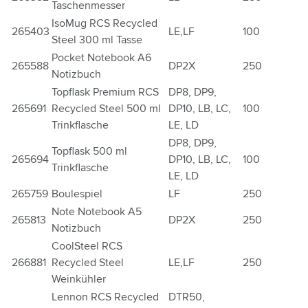
Taschenmesser
IsoMug RCS Recycled
265403
LE,LF
100
Steel 300 ml Tasse
Pocket Notebook A6
265588
DP2X
250
Notizbuch
Topflask Premium RCS
DP8, DP9,
265691
Recycled Steel 500 ml
DP10, LB, LC,
100
Trinkflasche
LE, LD
DP8, DP9,
Topflask 500 ml
265694
DP10, LB, LC,
100
Trinkflasche
LE, LD
265759
Boulespiel
LF
250
Note Notebook A5
265813
DP2X
250
Notizbuch
CoolSteel RCS
266881
Recycled Steel
LE,LF
250
Weinkühler
Lennon RCS Recycled
DTR50,