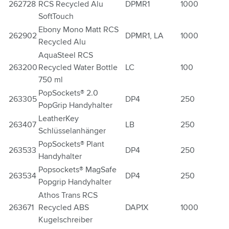
262728
RCS Recycled Alu
DPMR1
1000
SoftTouch
Ebony Mono Matt RCS
262902
DPMR1, LA
1000
Recycled Alu
AquaSteel RCS
263200
Recycled Water Bottle
LC
100
750 ml
PopSockets® 2.0
263305
DP4
250
PopGrip Handyhalter
LeatherKey
263407
LB
250
Schlüsselanhänger
PopSockets® Plant
263533
DP4
250
Handyhalter
Popsockets® MagSafe
263534
DP4
250
Popgrip Handyhalter
Athos Trans RCS
263671
Recycled ABS
DAP1X
1000
Kugelschreiber