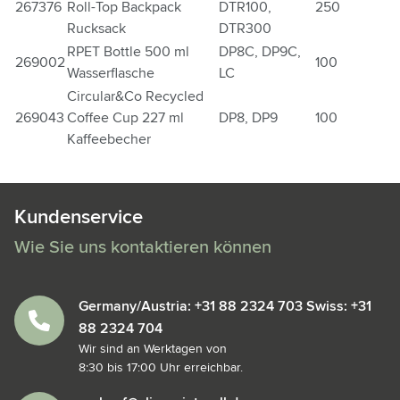
267376
Roll-Top Backpack
DTR100,
250
Rucksack
DTR300
RPET Bottle 500 ml
DP8C, DP9C,
269002
100
Wasserflasche
LC
Circular&Co Recycled
269043
Coffee Cup 227 ml
DP8, DP9
100
Kaffeebecher
Kundenservice
Wie Sie uns kontaktieren können
Germany/Austria: +31 88 2324 703 Swiss: +31
88 2324 704
Wir sind an Werktagen von
8:30 bis 17:00 Uhr erreichbar.