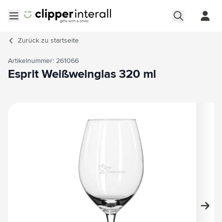
Zum Inhalt springen
Menü öffnen
Zurück zu
startseite
Artikelnummer: 261066
Esprit Weißweinglas 320 ml
Hauptbild
Klicken Sie, um das Bild im Vollbildmodus zu sehen