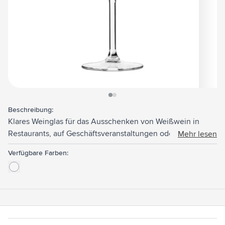
View larger image
View larger image
Beschreibung:
Klares Weinglas für das Ausschenken von Weißwein in
Restaurants, auf Geschäftsveranstaltungen oder im
Mehr lesen
privaten Rahmen. Fassungsvermögen 320 ml. Hergestellt
Verfügbare Farben:
in Europa.