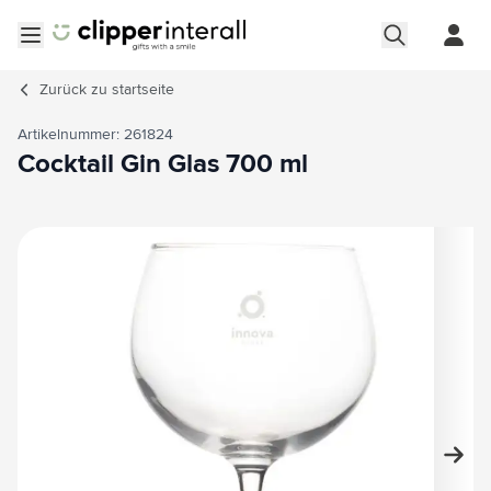
Zum Inhalt springen
Menü öffnen
Zurück zu
startseite
Artikelnummer: 261824
Cocktail Gin Glas 700 ml
Hauptbild
Klicken Sie, um das Bild im Vollbildmodus zu sehen