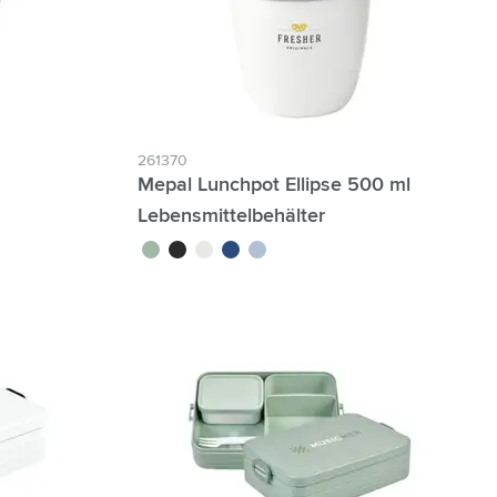
261370
Mepal Lunchpot Ellipse 500 ml
Lebensmittelbehälter
moyen
vert tilleul
noir
blanc
bleu
bleu nordique