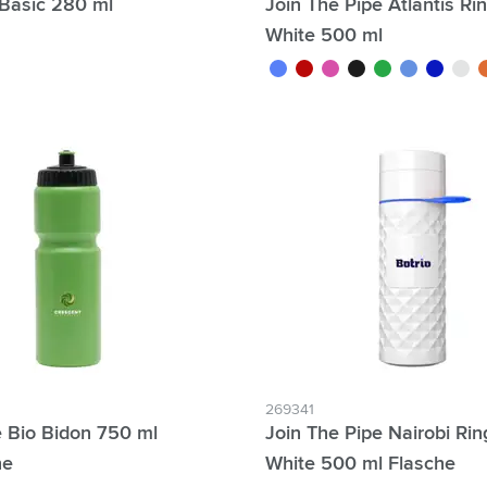
 Basic 280 ml
Join The Pipe Atlantis Ri
White 500 ml
sé
blanc/bleu
blanc/rouge
blanc/rose
blanc/noir
blanc/vert
blanc/bleu cla
blanc/ble
blanc
b
269341
 Bio Bidon 750 ml
Join The Pipe Nairobi Rin
he
White 500 ml Flasche