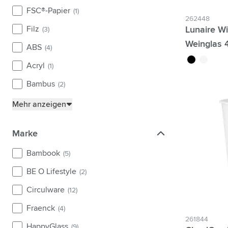
FSC®-Papier
(1)
262448
Filz
Lunaire W
(3)
Weinglas 
ABS
(4)
noir
blanc
Acryl
(1)
Bambus
(2)
Mehr anzeigen
Marke
Marke
Bambook
(5)
BE O Lifestyle
(2)
Circulware
(12)
Fraenck
(4)
261844
HappyGlass
(9)