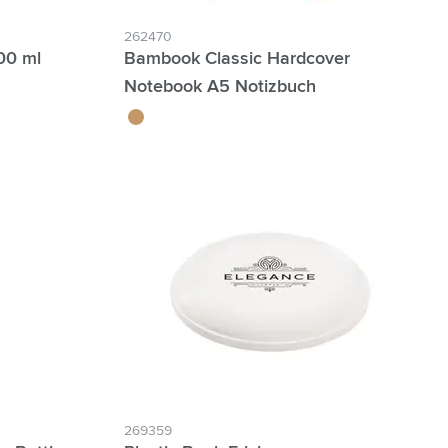
262470
00 ml
Bambook Classic Hardcover
Notebook A5 Notizbuch
bambou
269359