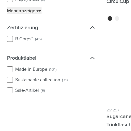
CirculCup
Mehr anzeigen
noir
blanc cas
Zertifizierung
Zertifizierung
B Corps™
(45)
Produktlabel
Produktlabel
Made in Europe
(101)
Sustainable collection
(31)
Sale-Artikel
(9)
261297
Sugarcane
Trinkflasc