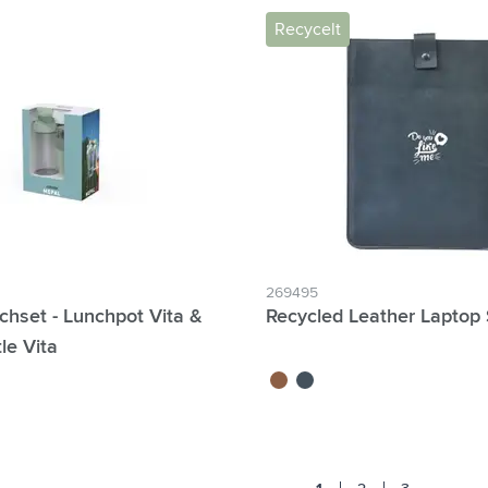
Recycelt
269495
chset - Lunchpot Vita &
Recycled Leather Laptop 
le Vita
brun
bleu foncé
Jump 