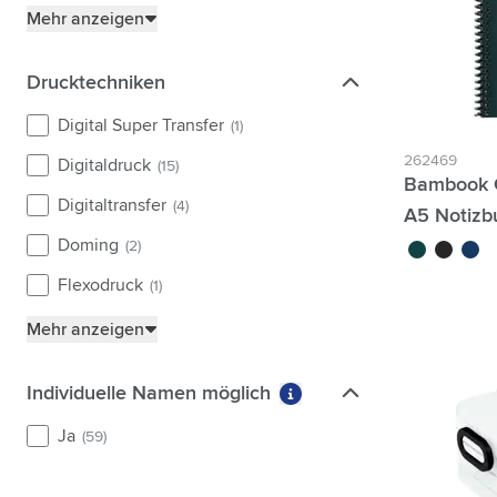
Mehr anzeigen
Drucktechniken
Drucktechniken
Digital Super Transfer
(1)
262469
Digitaldruck
(15)
Bambook C
Digitaltransfer
(4)
A5 Notizb
Doming
(2)
vert forêt
noir
bleu 
Flexodruck
(1)
Mehr anzeigen
Individuelle Namen möglich
Individuelle Namen möglich
Weitere Informationen 
Ja
(59)