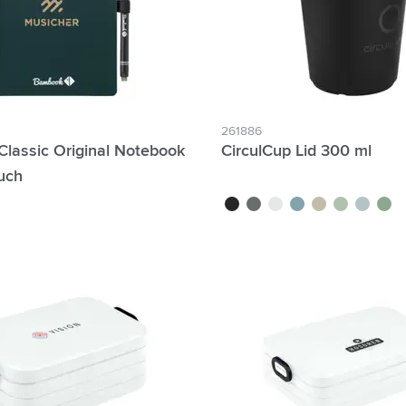
261886
lassic Original Notebook
CirculCup Lid 300 ml
uch
marine
noir
gris pierre
blanc cassé
bleu moyen
beige
vert clair
bleu clair
vert 
zum Filter Individuelle Namen möglich: