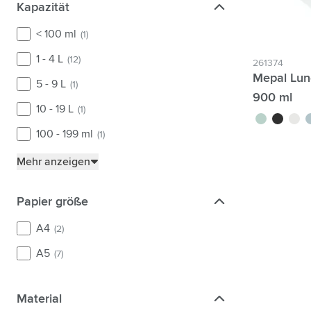
Kapazität
Kapazität
< 100 ml
(1)
1 - 4 L
(12)
261374
Mepal Lun
5 - 9 L
(1)
900 ml
10 - 19 L
(1)
vert tilleul
noir
blanc
b
100 - 199 ml
(1)
Mehr anzeigen
Papier größe
Papier größe
A4
(2)
A5
(7)
Material
Material