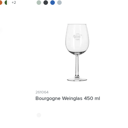
ir
u foncé
/blanc
lanc/orange
blanc/vert foncé
vert tilleul
noir
bleu
bleu nordique
+2
261064
Bourgogne Weinglas 450 ml
translucide