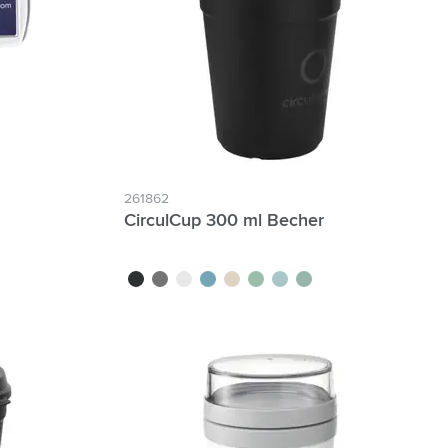
261862
CirculCup 300 ml Becher
noir
gris pierre
blanc cassé
bleu moyen
beige
vert clair
bleu clair
vert moyen