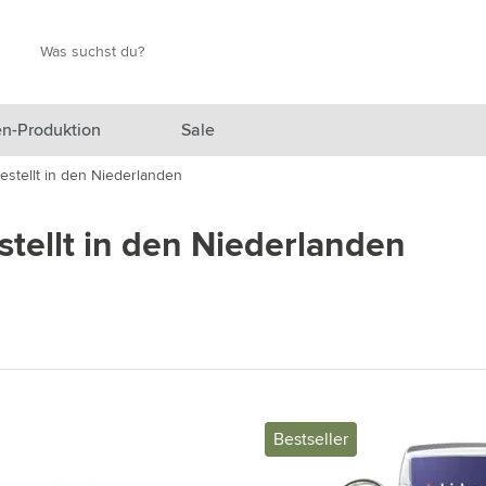
Suche
Suche
n-Produktion
Sale
estellt in den Niederlanden
 Ausgewählt anzeigen
tellt in den Niederlanden
n anzeigen
en anzeigen
gefäße anzeigen
en & Reisen anzeigen
en & Wohnen anzeigen
Bestseller
eprodukte anzeigen