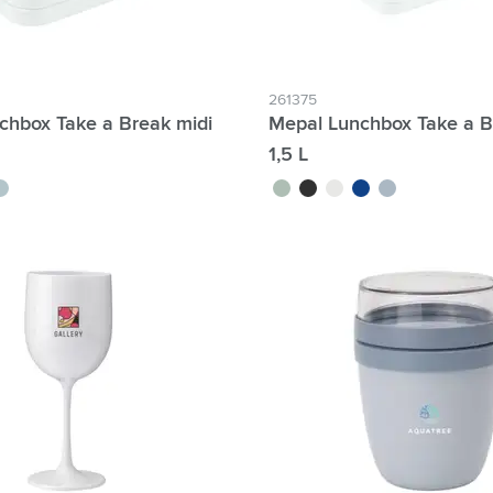
261375
chbox Take a Break midi
Mepal Lunchbox Take a B
1,5 L
leu nordique
vert tilleul
noir
blanc
bleu
bleu nordique