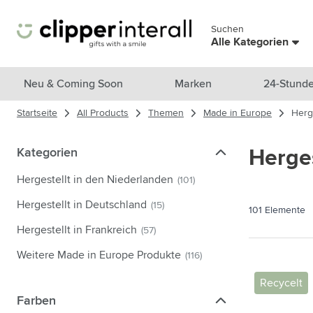
Zum Inhalt springen
Suchen
Menü überspringen
Alle Kategorien
Alle Produkte anzeigen
Neu & Coming Soon
Marken
24-Stunde
Startseite
All Products
Themen
Made in Europe
Herg
Neu & Ausgewählt
Untermenü für Kategorie Neu &
Marken
Kategorien
Kategorien
Herges
Untermenü für Kategorie Marke
Themen
Hergestellt in den Niederlanden
(101)
Untermenü für Kategorie Them
Trinkgefäße
Hergestellt in Deutschland
(15)
101
Elemente
Untermenü für Kategorie Trink
Taschen & Reisen
Hergestellt in Frankreich
(57)
Untermenü für Kategorie Tasch
Weitere Made in Europe Produkte
(116)
Kochen & Wohnen
Untermenü für Kategorie Koch
Recycelt
Pflegeprodukte
Farben
Farben
Untermenü für Kategorie Pfleg