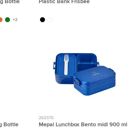
ng Bottle
Plastic Bank Frisbee
ir
u foncé
/blanc
lanc/orange
blanc/vert foncé
noir
blanc
+2
262370
g Bottle
Mepal Lunchbox Bento midi 900 ml