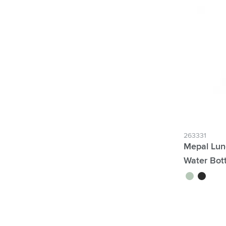
263331
Mepal Lun
Water Bott
vert tilleul
noir