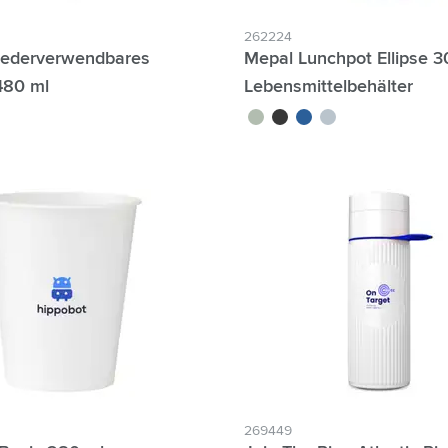
262224
iederverwendbares
Mepal Lunchpot Ellipse 3
480 ml
Lebensmittelbehälter
vert tilleul
noir
bleu
bleu nordique
269449