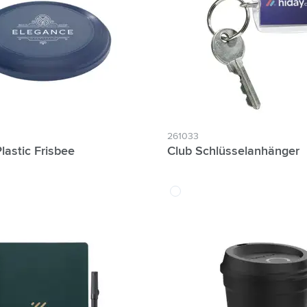
ologie & Gadgets anzeigen
ways anzeigen
ibwaren anzeigen
anzeigen
r & Freizeit anzeigen
261033
lastic Frisbee
Club Schlüsselanhänger
zeuge & Unterwegs anzeigen
translucide