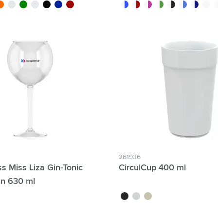
c
lucide
range/blanc
blanc/noir
vert/noir
blanc/blanc
noir/noir
bleu/noir
rouge/noir
blanc/bleu
blanc/rouge
blanc/rose
blanc/vert
blanc/noir
blanc/bleu cla
blanc/ble
blanc
b
261936
s Miss Liza Gin-Tonic
CirculCup 400 ml
an 630 ml
noir
blanc cassé
beige