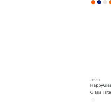
orange/noir
bleu/blan
trans
o
261511
HappyGlas
Glass Trit
translucide