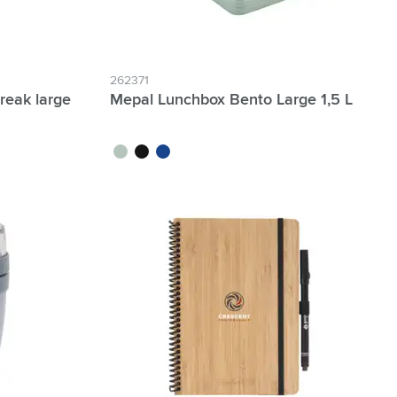
262371
reak large
Mepal Lunchbox Bento Large 1,5 L
vert tilleul
noir
bleu