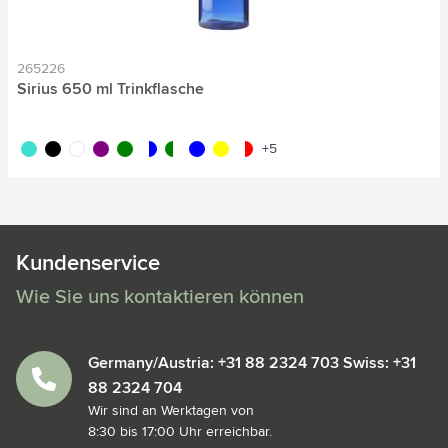
265226
Sirius 650 ml Trinkflasche
turquoise
noir
blanc
pourpre
vert
translucide/bleu
translucide/vert
bleu
jaune
translucide/rouge
+5
Kundenservice
Wie Sie uns kontaktieren können
Germany/Austria: +31 88 2324 703 Swiss: +31
88 2324 704
Wir sind an Werktagen von
8:30 bis 17:00 Uhr erreichbar.