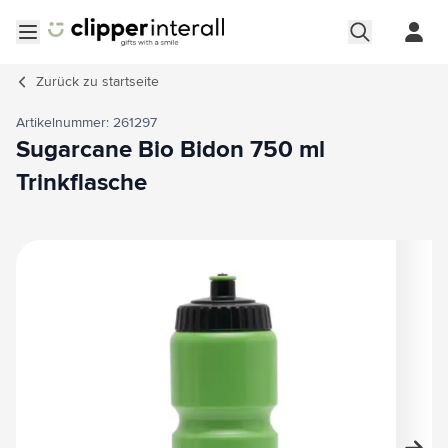
Zum Inhalt springen
Menü öffnen
Zurück zu
startseite
Artikelnummer: 261297
Sugarcane Bio Bidon 750 ml
Trinkflasche
Hauptbild
Klicken Sie, um das Bild im Vollbildmodus zu sehen