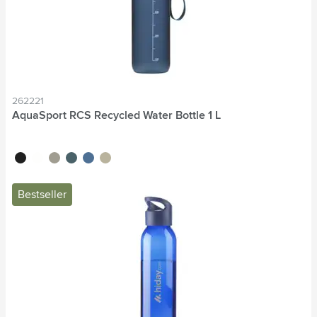
262221
AquaSport RCS Recycled Water Bottle 1 L
noir
blanc
gris
bleu océan
bleu
beige
Bestseller