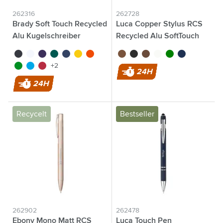
262316
262728
Brady Soft Touch Recycled
Luca Copper Stylus RCS
Alu Kugelschreiber
Recycled Alu SoftTouch
noir
blanc
pourpre
vert
bleu
jaune
orange
brun
noir
or rose
blanc
vert
bleu marine
vert clair
bleu clair
rouge
+2
24H
24H
Recycelt
Bestseller
262902
262478
Ebony Mono Matt RCS
Luca Touch Pen