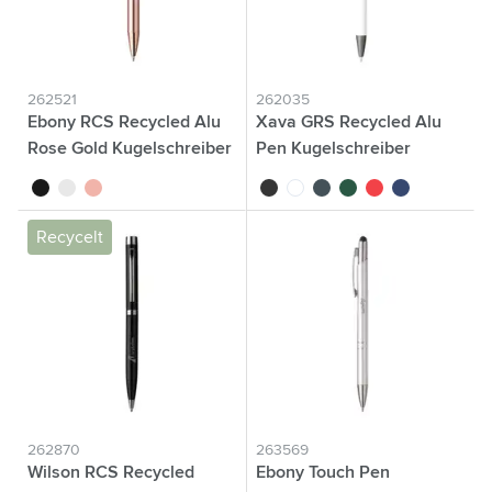
262521
262035
Ebony RCS Recycled Alu
Xava GRS Recycled Alu
Rose Gold Kugelschreiber
Pen Kugelschreiber
noir
blanc
rose
noir
blanc
gris
vert
rouge
bleu marine
Recycelt
262870
263569
Wilson RCS Recycled
Ebony Touch Pen