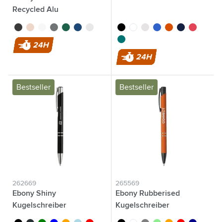
Recycled Alu
noir
or rose
blanc
gris
vert
bleu
argenté
noir
blanc
gris
bleu
orange
bleu marine
rouge
vert foncé
24H
24H
Bestseller
Bestseller
262669
265569
Ebony Shiny
Ebony Rubberised
Kugelschreiber
Kugelschreiber
noir
anthracite
vert
bleu
orange
bleu clair
rouge
noir
blanc
gris
vert clair
orange
rouge
bleu foncé