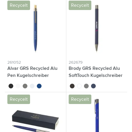
Recycelt
Recycelt
261052
262679
Alvar GRS Recycled Alu
Brody GRS Recycled Alu
Pen Kugelschreiber
SoftTouch Kugelschreiber
noir
blanc
gris
gris clair
bleu marine
noir
blanc
gris
bleu foncé
Recycelt
Recycelt