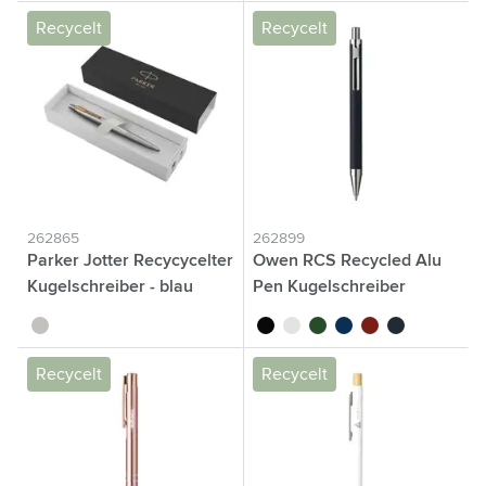
Recycelt
Recycelt
262865
262899
Parker Jotter Recycycelter
Owen RCS Recycled Alu
Kugelschreiber - blau
Pen Kugelschreiber
argenté
noir
blanc
vert
bleu
rouge
bleu marine
Recycelt
Recycelt