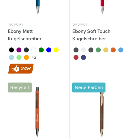
262569
262656
Ebony Matt
Ebony Soft Touch
Kugelschreiber
Kugelschreiber
noir
pourpre
anthracite
blanc
vert
bleu
jaune
noir
blanc
gris
vert
jaune
orange
bleu clair
bleu clair
vert clair
orange
rouge
bleu foncé
+2
24H
Recycelt
Neue Farben