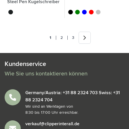
Steel Pen Kugelschreiber
noir
noir
vert
bleu
rouge
argenté
Weiter
1
2
3
Sie lesen gerade die Seite
Seite
Seite
Kundenservice
Wie Sie uns kontaktieren können
Germany/Austria: +31 88 2324 703 Swiss: +31
88 2324 704
Wir sind an Werktagen von
8:30 bis 17:00 Uhr erreichbar.
verkauf@clipperinterall.de