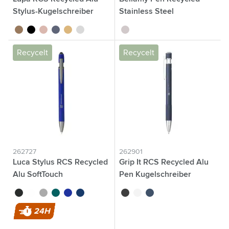
Stylus-Kugelschreiber
Stainless Steel
Kugelschreiber
brun
noir
or rose
bleu
doré
argenté
argenté
Recycelt
Recycelt
262727
262901
Luca Stylus RCS Recycled
Grip It RCS Recycled Alu
Alu SoftTouch
Pen Kugelschreiber
noir
blanc
anthracite
vert
bleu
bleu marine
noir
blanc
bleu marine
24H