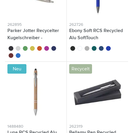
262895
262726
Parker Jotter Recycelter
Ebony Soft RCS Recycled
Kugelschreiber -
Alu SoftTouch
schwarze Tinte
Kugelschreiber
noir
blanc
vert
jaune
orange
magenta
bleu marine
noir
blanc
anthracite
vert
bleu
bleu marine
rouge
bleu roi
Neu
Recycelt
1488480
262319
Lupa RCS Recycled Alu
Bellamy Pen Recycled