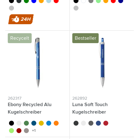
argenté
argenté
24H
Recycelt
Bestseller
262317
262892
Ebony Recycled Alu
Luna Soft Touch
Kugelschreiber
Kugelschreiber
noir
blanc
vert
bleu
jaune
bleu clair
orange
noir
blanc
gris
bleu
rouge
vert clair
rouge
gris foncé
+1