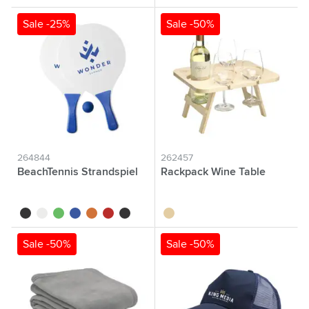
Sale -25%
Sale -50%
264844
262457
BeachTennis Strandspiel
Rackpack Wine Table
noir
blanc
vert
bleu
orange
rouge
noir/noir
brun bois
Sale -50%
Sale -50%