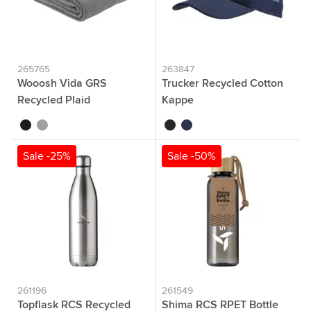
265765
263847
Wooosh Vida GRS
Trucker Recycled Cotton
Recycled Plaid
Kappe
noir
gris
noir
bleu marine
Sale -25%
Sale -50%
261196
261549
Topflask RCS Recycled
Shima RCS RPET Bottle