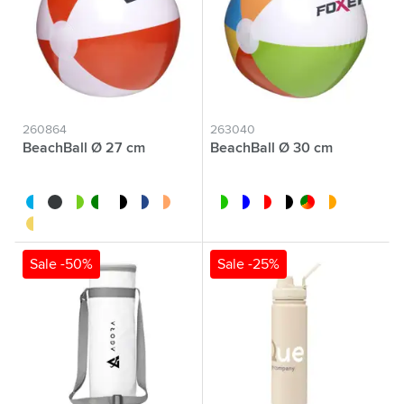
260864
263040
BeachBall Ø 27 cm
BeachBall Ø 30 cm
blanc/bleu
noir
blanc/rouge
blanc/vert
blanc/noir
blanc/bleu foncé
blanc/orange
blanc/lime
bleu/blanc
blanc/rouge
blanc/noir
custom/multicolor
blanc/orange
blanc/jaune
Sale -50%
Sale -25%