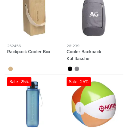
262456
261239
Rackpack Cooler Box
Cooler Backpack
Kühltasche
brun bois
noir
gris
Sale -25%
Sale -25%