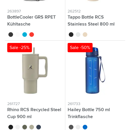
263897
262512
BottleCooler GRS RPET
Tappo Bottle RCS
Kühltasche
Stainless Steel 800 ml
single wall
noir
blanc
bleu
rouge
noir
blanc
beige
Sale -25%
Sale -50%
261727
261733
Rhino RCS Recycled Steel
Hailey Bottle 750 ml
Cup 900 ml
Trinkflasche
noir
blanc
vert
beige
bleu marine
noir
blanc
bleu