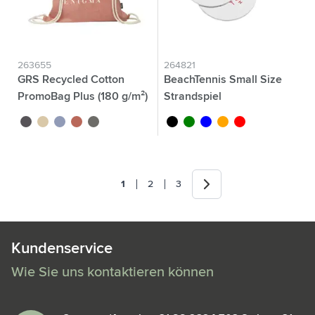
263655
264821
GRS Recycled Cotton
BeachTennis Small Size
PromoBag Plus (180 g/m²)
Strandspiel
Rucksack
gris
naturel
bleu
rouge
gris foncé
noir
vert
bleu
orange
rouge
Weiter
1
2
3
Sie lesen gerade die Seite
Seite
Seite
Kundenservice
Wie Sie uns kontaktieren können