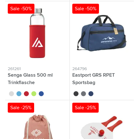
Sale -50%
Sale -50%
261261
264796
Senga Glass 500 ml
Eastport GRS RPET
Trinkflasche
Sportsbag
Sport-/Reisetasche
blanc
bleu clair
rouge
lime
bleu roi
noir
gris
bleu
Sale -25%
Sale -25%