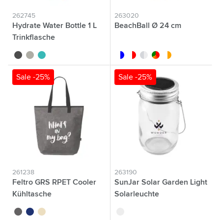
262745
263020
Hydrate Water Bottle 1 L
BeachBall Ø 24 cm
Trinkflasche
noir
gris
bleu
blanc/bleu
blanc/rouge
blanc/translucide
custom/multicolor
blanc/orange
Sale -25%
Sale -25%
261238
263190
Feltro GRS RPET Cooler
SunJar Solar Garden Light
Kühltasche
Solarleuchte
gris
bleu
beige
argenté