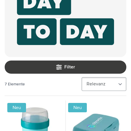
Filter
7
Elemente
Neu
Neu