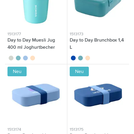
1513177
1513173
Day to Day Muesli Jug
Day to Day Brunchbox 1,4
400 ml Joghurtbecher
L
vert tilleul
vert
bleu
beige
bleu cobalt
vert
beige
Neu
Neu
1513174
1513175