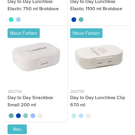
Day to Day Lunchbox
Day to Day Lunchbox
Elastic 750 ml Brotdose
Elastic 1100 ml Brotdose
turquoise
bleu
bleu cobalt
vert
Neue Farben
Neue Farben
262734
262735
Day to Day Snackbox
Day to Day Lunchbox Clip
Small 200 ml
670 ml
turquoise
bleu cobalt
vert
bleu
beige
turquoise
bleu
beige
Neu