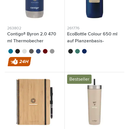
263802
261776
Contigo® Byron 2.0 470
EcoBottle Colour 650 ml
ml Thermobecher
auf Planzenbasis-
Hergestellt in der EU
turquoise
noir
blanc
gris
bleu
rouge
argenté
noir
vert
bleu marine
24H
Bestseller