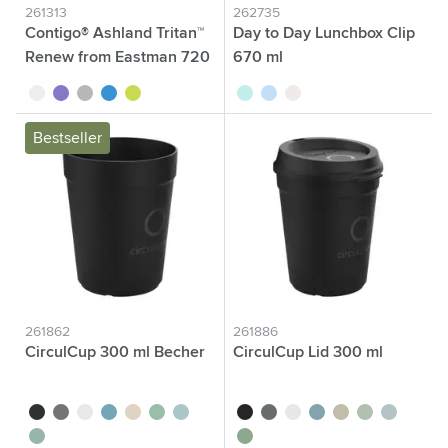
261313
262735
Contigo® Ashland Tritan™
Day to Day Lunchbox Clip
Renew from Eastman 720
670 ml
ml
translucide
pourpre
gris
bleu
lime
turquoise
bleu
beige
Bestseller
261862
261886
CirculCup 300 ml Becher
CirculCup Lid 300 ml
noir
gris pierre
blanc cassé
bleu moyen
beige
vert clair
bleu clair
noir
gris pierre
blanc cassé
bleu moyen
beige
vert clair
bleu clair
vert moyen
vert moyen