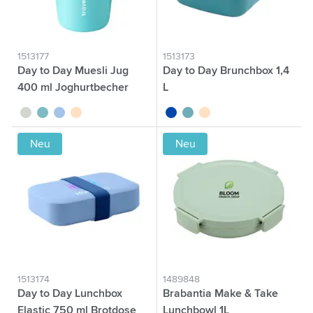
1513177
1513173
Day to Day Muesli Jug
Day to Day Brunchbox 1,4
400 ml Joghurtbecher
L
vert tilleul
vert
bleu
beige
bleu cobalt
vert
beige
Neu
Neu
1513174
1489848
Day to Day Lunchbox
Brabantia Make & Take
Elastic 750 ml Brotdose
Lunchbowl 1L