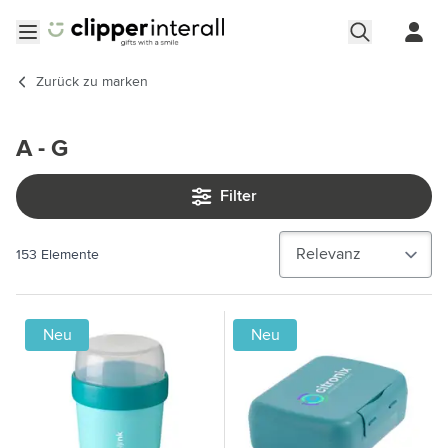
Zum Inhalt springen
Menü öffnen
Zurück zu
marken
A - G
Filter
153
Elemente
Neu
Neu