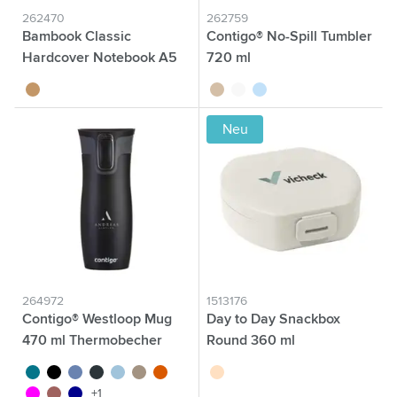
262470
262759
Bambook Classic
Contigo® No-Spill Tumbler
Hardcover Notebook A5
720 ml
Notizbuch
bambou
brun
blanc
bleu
Neu
264972
1513176
Contigo® Westloop Mug
Day to Day Snackbox
470 ml Thermobecher
Round 360 ml
turquoise
noir
pourpre/bleu
gun métal
bleu glacier
brun clair
orange
beige
magenta
rouge
bleu foncé
+1