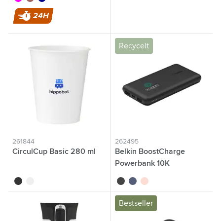
24H
Recycelt
261844
262495
CirculCup Basic 280 ml
Belkin BoostCharge
Powerbank 10K
noir
blanc cassé
noir
bleu
rose
Bestseller