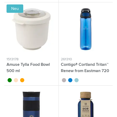
Neu
1513178
261310
Amuse Tylla Food Bowl
Contigo® Cortland Tritan™
500 ml
Renew from Eastman 720
ml
vert
beige
orange
gris
bleu
vert menthe