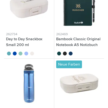
262734
262469
Day to Day Snackbox
Bambook Classic Original
Small 200 ml
Notebook A5 Notizbuch
turquoise
bleu cobalt
vert
bleu
beige
vert forêt
noir
bleu marine
Neue Farben