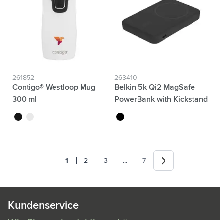
261852
263410
Contigo® Westloop Mug
Belkin 5k Qi2 MagSafe
300 ml
PowerBank with Kickstand
noir
blanc
noir
Weiter
Jump forward
1
2
3
...
7
Sie lesen gerade die Seite
Seite
Seite
Seite
Kundenservice