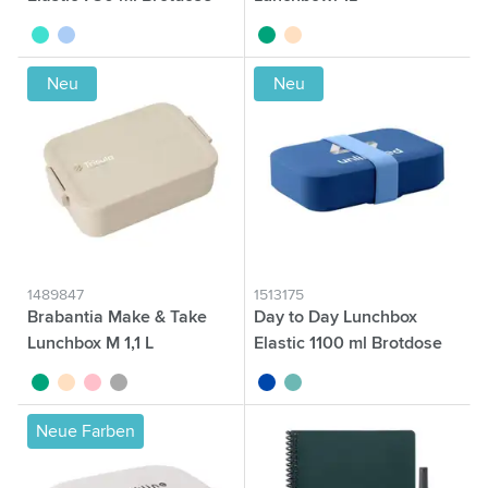
turquoise
bleu
vert jade
beige
Neu
Neu
1489847
1513175
Brabantia Make & Take
Day to Day Lunchbox
Lunchbox M 1,1 L
Elastic 1100 ml Brotdose
vert jade
beige
rose
gris foncé
bleu cobalt
vert
Neue Farben