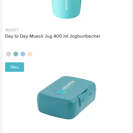
1513177
Day to Day Muesli Jug 400 ml Joghurtbecher
vert tilleul
vert
bleu
beige
Neu