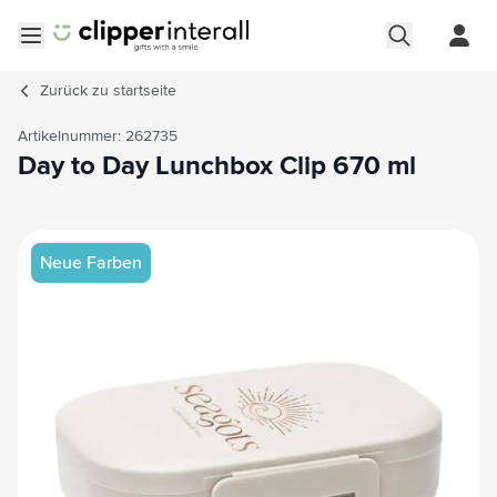
Zum Inhalt springen
Menü öffnen
Zurück zu
startseite
Artikelnummer: 262735
Day to Day Lunchbox Clip 670 ml
Hauptbild
Klicken Sie, um das Bild im Vollbildmodus zu sehen
Neue Farben