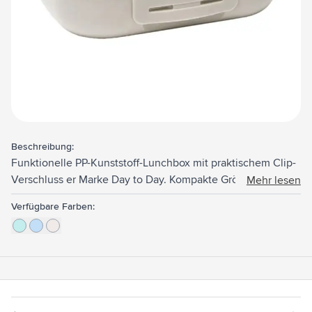
Beschreibung:
Funktionelle PP-Kunststoff-Lunchbox mit praktischem Clip-
Verschluss er Marke Day to Day. Kompakte Größe.
Mehr lesen
Geeignet für 4 Scheiben Brot oder andere
Verfügbare Farben:
Zwischenmahlzeiten. Der gerippte Boden sorgt für
Belüftung, so dass der Inhalt länger frisch bleibt. Dieses
Produkt ist spülmaschinengeeignet bis zu 65°C. Um den
Aufdruck zu erhalten, wird Waschen von Hand empfohlen.
Made in Belgium.