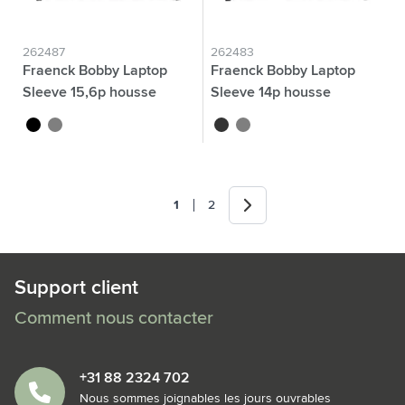
262487
262483
Fraenck Bobby Laptop
Fraenck Bobby Laptop
Sleeve 15,6p housse
Sleeve 14p housse
ordinateur
ordinateur
noir
gris
noir
gris
Suivant
1
2
Vous lisez actuellement la page
Page
Support client
Comment nous contacter
+31 88 2324 702
Nous sommes joignables les jours ouvrables