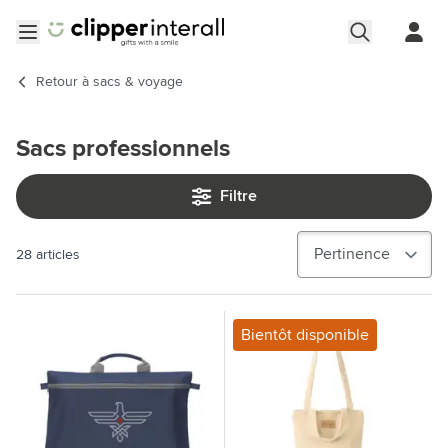
Aller au contenu
Ouvrir le menu
Retour à
sacs & voyage
Sacs professionnels
Filtre
28
articles
Bientôt disponible