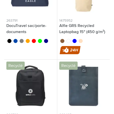
263791
1475952
DocuTravel sac/porte-
Alfie GRS Recycled
documents
Laptopbag 15" (450 g/m²)
sac d'ordinateur
noir
bleu cobalt
gris
orange
rouge
lime
bleu foncé
brun
blanc
bleu
beige
24H
Recyclé
Recyclé