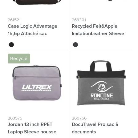
261521
269301
Case Logic Advantage
Recycled Felt&Apple
15,6p Attaché sac
ImitationLeather Sleeve
d'ordinateur
15/16p
noir
noir
Recyclé
263575
260766
Jordan 13 inch RPET
DocuTravel Pro sac à
Laptop Sleeve housse
documents