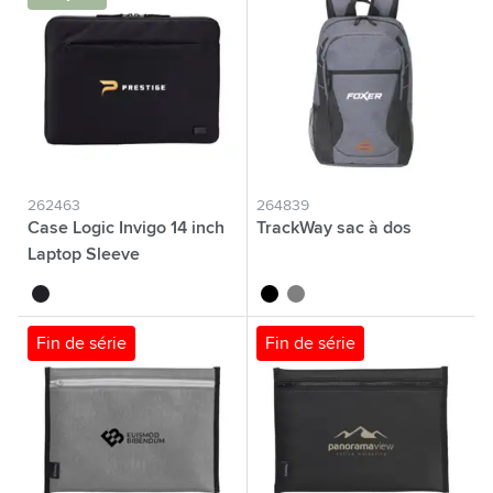
262463
264839
Case Logic Invigo 14 inch
TrackWay sac à dos
Laptop Sleeve
noir
noir
gris
Fin de série
Fin de série