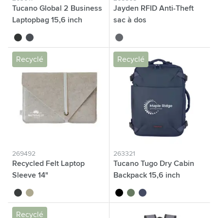
Tucano Global 2 Business
Jayden RFID Anti-Theft
Laptopbag 15,6 inch
sac à dos
noir
bleu foncé
gris foncé
Recyclé
Recyclé
269492
263321
Recycled Felt Laptop
Tucano Tugo Dry Cabin
Sleeve 14"
Backpack 15,6 inch
bagage cabine
noir
taupe
noir
vert foncé
bleu foncé
Recyclé