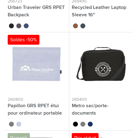
266723
269495
Urban Traveler GRS RPET
Recycled Leather Laptop
Backpack
Sleeve 16"
noir
gris
bleu marine
brun
bleu foncé
Soldes -50%
260800
265405
Papillon GRS RPET étui
Metro sac/porte-
pour ordinateur portable
documents
gris
gris clair
noir
gris
bleu foncé