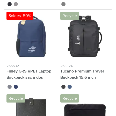
ordinateur
noir
gris
gris
Soldes -50%
Recyclé
265532
263324
Finley GRS RPET Laptop
Tucano Premium Travel
Backpack sac à dos
Backpack 15,6 inch
bagage cabine
gris
bleu
noir
bleu foncé
Recyclé
Recyclé