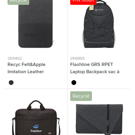
Recyclé
Prix réduit
269462
266865
Recyc Felt&Apple
Flashline GRS RPET
Imitation Leather
Laptop Backpack sac à
LaptopSleeve 16p
dos
noir
noir
Recyclé