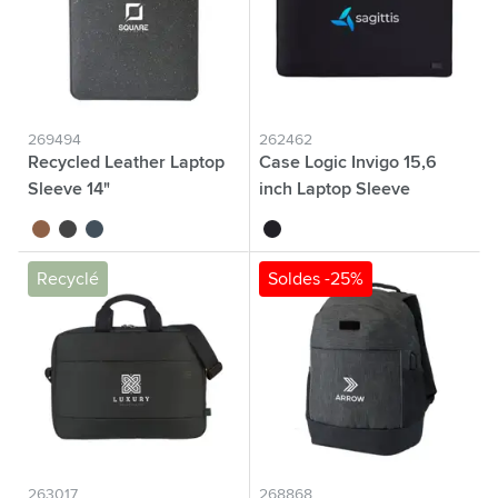
269494
262462
Recycled Leather Laptop
Case Logic Invigo 15,6
Sleeve 14"
inch Laptop Sleeve
brun
noir
bleu foncé
noir
Recyclé
Soldes -25%
263017
268868