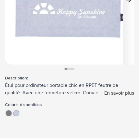
View larger image
View larger image
View larger image
View larger image
Description:
Étui pour ordinateur portable chic en RPET feutre de
qualité. Avec une fermeture velcro. Convient pour les
En savoir plus
tablettes, ordinateurs portables et MacBooks jusqu'à 15
Coloris disponibles
pouces. Certifiée-GRS. Matière recyclée totale : 95%.