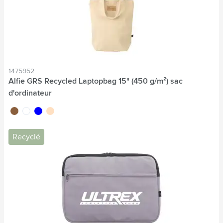
1475952
Alfie GRS Recycled Laptopbag 15" (450 g/m²) sac
d'ordinateur
brun
blanc
bleu
beige
Recyclé