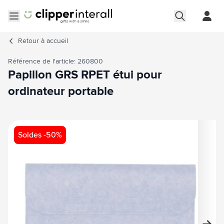
Aller au contenu
Ouvrir le menu
Retour à
accueil
Référence de l'article: 260800
Papillon GRS RPET étui pour
ordinateur portable
Image principale
Cliquez pour voir l'image en plein écran
Soldes -50%