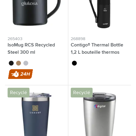
265403
268898
IsoMug RCS Recycled
Contigo® Thermal Bottle
Steel 300 ml
1,2 L bouteille thermos
noir
cuivre clair
argenté
noir
24H
Recyclé
Recyclé