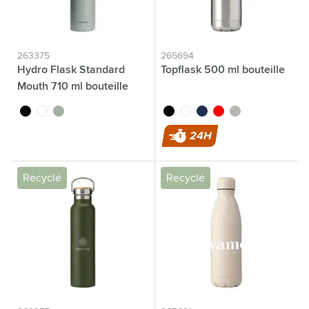
263375
265694
Hydro Flask Standard
Topflask 500 ml bouteille
Mouth 710 ml bouteille
thermos
noir
blanc
vert/gris
noir
blanc
bleu
rouge
argenté
24H
Recyclé
Recyclé