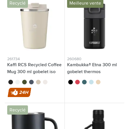
Recyclé
Meilleure vente
261734
260680
Kaffi RCS Recycled Coffee
Kambukka® Etna 300 ml
Mug 300 ml gobelet iso
gobelet thermos
noir
blanc
vert
bleu
beige
argenté
noir
corail rouge
sarcelle
baby blue
latté
24H
Recyclé