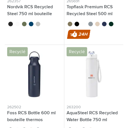
262357
265691
Nordvik RCS Recycled
Topflask Premium RCS
Steel 750 ml bouteille
Recycled Steel 500 ml
bouteille
noir
blanc
vert
bleu
argenté
brun
noir
blanc
gris clair
beige
bleu foncé
vert foncé
24H
Recyclé
Recyclé
262502
263200
Foss RCS Bottle 600 ml
AquaSteel RCS Recycled
bouteille thermos
Water Bottle 750 ml
bouteille d'eau