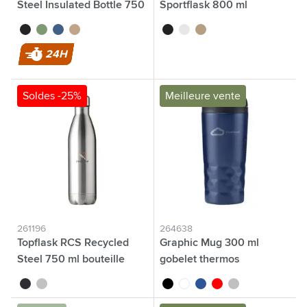
Steel Insulated Bottle 750
Sportflask 800 ml
ml bouteille thermos
bouteille
noir
vert
bleu
beige
noir
blanc
beige
24H
Soldes -25%
Meilleure vente
261196
264638
Topflask RCS Recycled
Graphic Mug 300 ml
Steel 750 ml bouteille
gobelet thermos
noir
argenté
noir
blanc
bleu
rouge
argenté