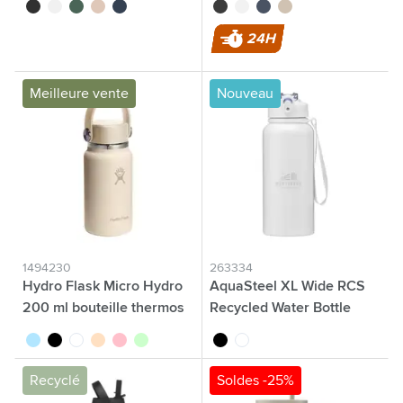
noir
blanc
vert
beige
bleu
noir
blanc
bleu
beige
24H
Meilleure vente
Nouveau
1494230
263334
Hydro Flask Micro Hydro
AquaSteel XL Wide RCS
200 ml bouteille thermos
Recycled Water Bottle
900 ml
bleu pastel
noir
blanc
beige
rose
vert pastel
noir
blanc
Recyclé
Soldes -25%