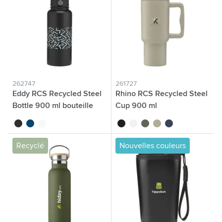
262747
261727
Eddy RCS Recycled Steel
Rhino RCS Recycled Steel
Bottle 900 ml bouteille
Cup 900 ml
noir
bleu océan
blanc/blanc
noir
blanc
vert
beige
bleu marine
Recyclé
Nouvelles couleurs