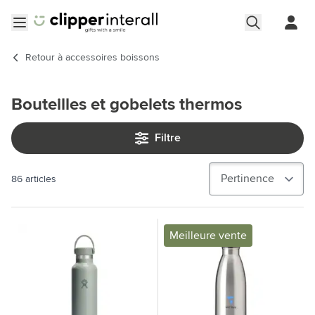
Aller au contenu
Ouvrir le menu
Retour à
accessoires boissons
Bouteilles et gobelets thermos
Filtre
86
articles
Meilleure vente