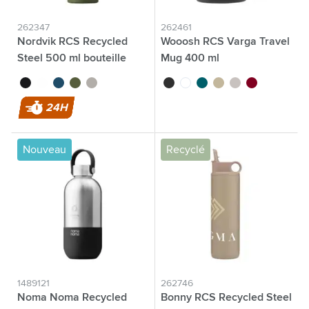
262347
262461
Nordvik RCS Recycled
Wooosh RCS Varga Travel
Steel 500 ml bouteille
Mug 400 ml
noir
blanc
bleu
vert foncé
argenté
noir
blanc
pétrole
beige
argenté
bordeaux
24H
Nouveau
Recyclé
1489121
262746
Noma Noma Recycled
Bonny RCS Recycled Steel