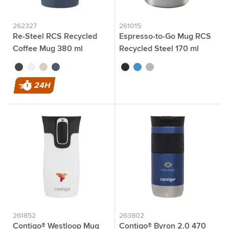
262327
261015
Re-Steel RCS Recycled
Espresso-to-Go Mug RCS
Coffee Mug 380 ml
Recycled Steel 170 ml
gobelet thermos
noir
blanc
beige
bleu foncé
noir
bleu
argenté
24H
261852
263802
Contigo® Westloop Mug
Contigo® Byron 2.0 470