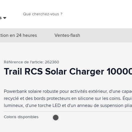
Chercher
es
Chercher
tion en 24 heures
Ventes-flash
catégorie Nouveautés & En vedette
Référence de l'article: 262360
atégorie Marques
Trail RCS Solar Charger 1000
catégorie Thèmes
Powerbank solaire robuste pour activités extérieur, d'une cap
atégorie Accessoires boissons
recyclé et des bords protecteurs en silicone sur les coins. Éq
atégorie Sacs & Voyage
lumineux, d'une torche LED et d'un anneau de suspension pliab
à la poussière.Convient pour recharger la plupart des smartpho
tégorie Cuisiner & Vivre
Coloris disponibles
DC5V/2.1A. Sortie : DC 5V 2A. 2 x port USB-A et 2 x port USB-
solaire d'environ 50 heures. Le chargeur idéal pour les activi
tégorie Produits de soin