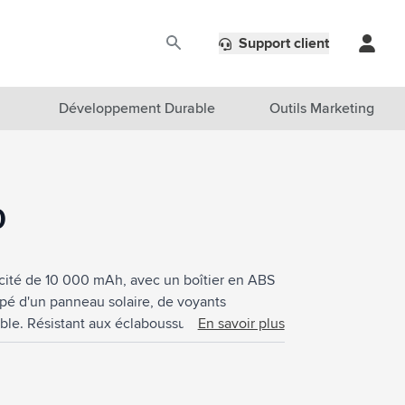
Support client
Développement Durable
Outils Marketing
0
acité de 10 000 mAh, avec un boîtier en ABS
uipé d'un panneau solaire, de voyants
le. Résistant aux éclaboussures de l'eau et
En savoir plus
nes et autres appareils. Entrée : Type-C1
C. Entrée solaire : 100 MAh. Temps de charge
tés de plein air. Câble de charge USB-C/USB-C