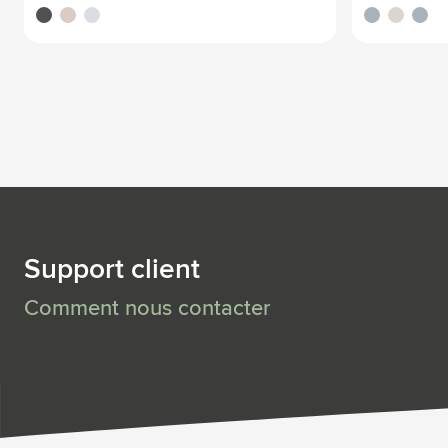
noir
titane
bleu nordique
noir
titane
bleu n
Support client
Comment nous contacter