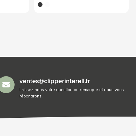
noir
blanc
ventes@clipperinterall.fr
Laissez-nous votre question ou remarque et nous vous
répondrons.