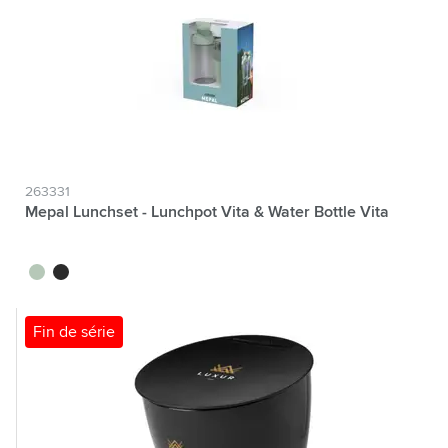
263331
Mepal Lunchset - Lunchpot Vita & Water Bottle Vita
vert tilleul
noir
Fin de série