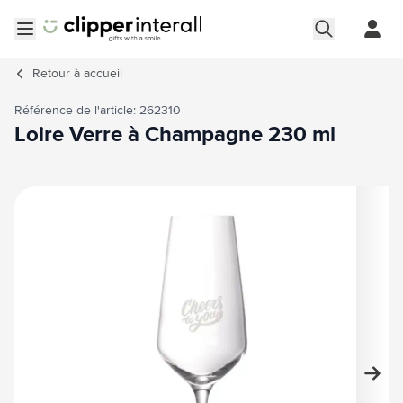
Aller au contenu
Ouvrir le menu
Retour à
accueil
Référence de l'article: 262310
Loire Verre à Champagne 230 ml
Image principale
Cliquez pour voir l'image en plein écran