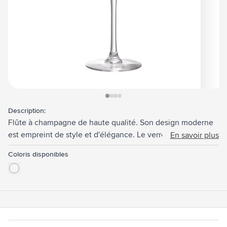
View larger image
View larger image
View larger image
View larger image
Description:
Flûte à champagne de haute qualité. Son design moderne
est empreint de style et d'élégance. Le verre parfait pour
En savoir plus
servir cette bouteille de champagne que vous gardez au
Coloris disponibles
frais. Idéal pour une utilisation dans le secteur de la
restauration, ainsi que pour toute occasion spéciale.
Capacité 230 ml. Fabriquée en Europe.