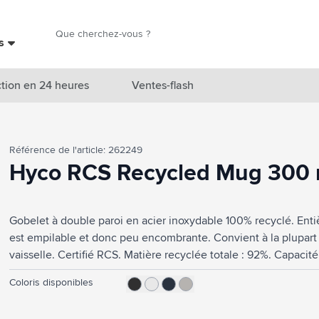
Chercher
es
Chercher
tion en 24 heures
Ventes-flash
catégorie Nouveautés & En vedette
Référence de l'article: 262249
atégorie Marques
Hyco RCS Recycled Mug 300 
catégorie Thèmes
Gobelet à double paroi en acier inoxydable 100% recyclé. Enti
atégorie Accessoires boissons
est empilable et donc peu encombrante. Convient à la plupart
atégorie Sacs & Voyage
vaisselle. Certifié RCS. Matière recyclée totale : 92%. Capacité
nombreuses fois tout en conservant en grande partie la qualité 
tégorie Cuisiner & Vivre
Coloris disponibles
inoxydable recyclé, on a besoin de moins de nouvelles matière
consommation d'énergie et moins d'utilisation d'eau. Un choix
tégorie Produits de soin