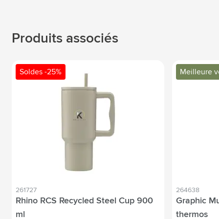
Produits associés
Soldes -25%
Meilleure 
261727
264638
Rhino RCS Recycled Steel Cup 900
Graphic Mu
ml
thermos