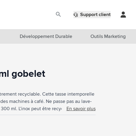
Support client
Développement Durable
Outils Marketing
ml gobelet
èrement recyclable. Cette tasse intemporelle
 des machines à café. Ne passe pas au lave-
 300 ml. L'inox peut être recyclé de
En savoir plus
du matériau. En utilisant de l'acier
s premières. Cela signifie moins de
 responsable.