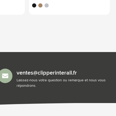
noir
cuivre clair
argenté
ventes@clipperinterall.fr
Laissez-nous votre question ou remarque et nous vous
répondrons.