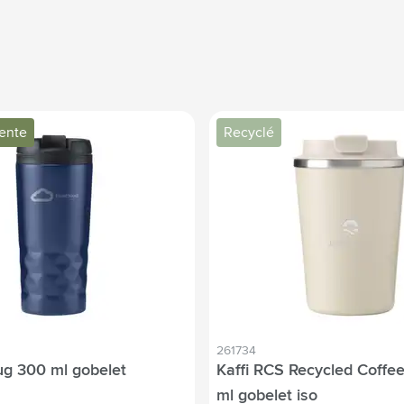
vente
Recyclé
261734
g 300 ml gobelet
Kaffi RCS Recycled Coffe
ml gobelet iso