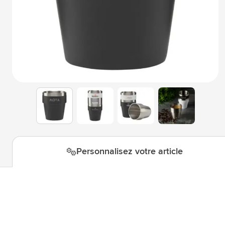
Technologie & gadgets
Afficher le sous-menu pour la c
Giveaways
Afficher le sous-menu pour la c
Écriture
Afficher le sous-menu pour la ca
Bureau
Afficher le sous-menu pour la c
Outdoor & Loisirs
Afficher le sous-menu pour la ca
View larger image
View larger image
View larger i
View larger image
Outils & Déplacements
Afficher le sous-menu pour la c
Personnalisez votre article