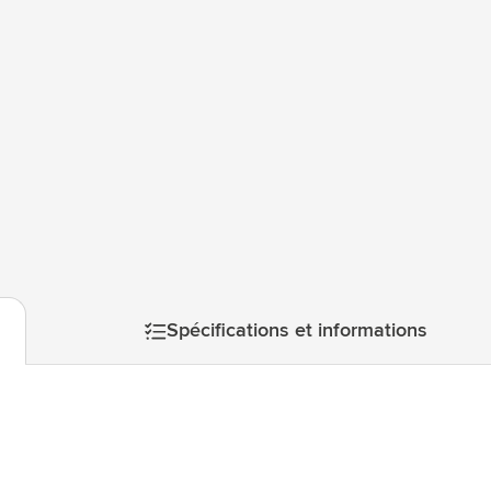
atégorie Technologie & gadgets
atégorie Giveaways
tégorie Écriture
atégorie Bureau
tégorie Outdoor & Loisirs
mage
atégorie Outils & Déplacements
Spécifications et informations