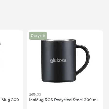
Recyclé
265403
e Mug 300
IsoMug RCS Recycled Steel 300 ml