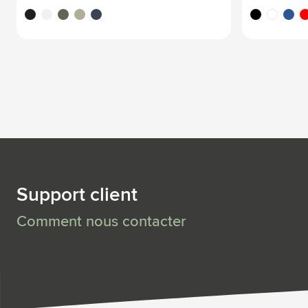
noir
blanc
vert
beige
bleu marine
noir
blanc
bleu
ro
Support client
Comment nous contacter