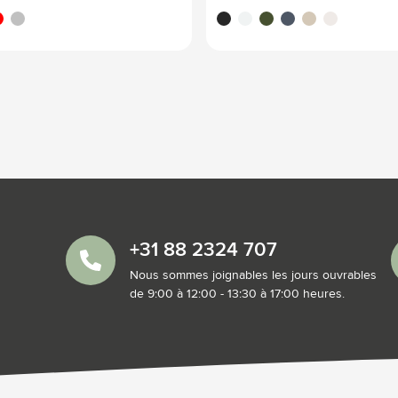
uge
argenté
noir
blanc
vert
bleu
beige
argenté
+31 88 2324 707
Nous sommes joignables les jours ouvrables
de 9:00 à 12:00 - 13:30 à 17:00 heures.