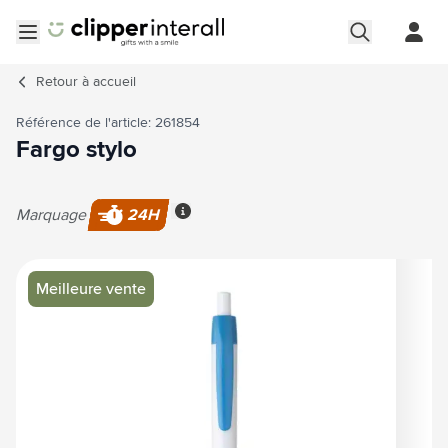
Aller au contenu
Ouvrir le menu
Retour à
accueil
Référence de l'article: 261854
Fargo stylo
Marquage
24H
Plus d'information
Image principale
Cliquez pour voir l'image en plein écran
Meilleure vente