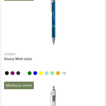
262569
Ebony Matt stylo
noir
pourpre
anthracite
blanc
vert
bleu
jaune
bleu clair
vert clair
orange
+2
Meilleure vente