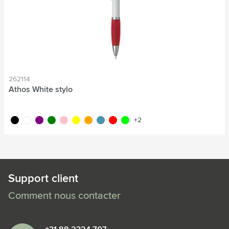
262114
Athos White stylo
noir
blanc
pourpre
vert
rose
jaune
orange
bleu clair
rouge
lime
+2
Support client
Comment nous contacter