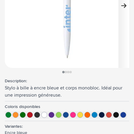
View larger image
View larger image
View larger image
View larger image
Description:
Stylo à bille à encre bleue et corps monobloc. Idéal pour
une impression généreuse.
Coloris disponibles
Variantes:
Encre bleue