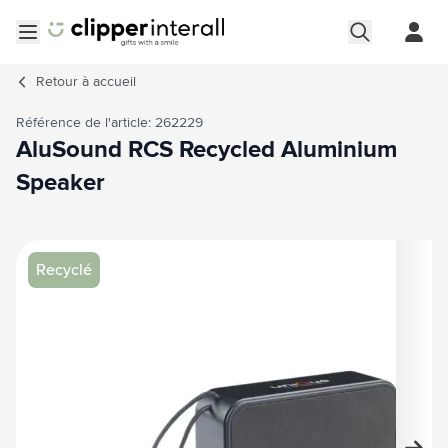
Aller au contenu
Ouvrir le menu
Retour à
accueil
Référence de l'article: 262229
AluSound RCS Recycled Aluminium
Speaker
Image principale
Cliquez pour voir l'image en plein écran
Recyclé