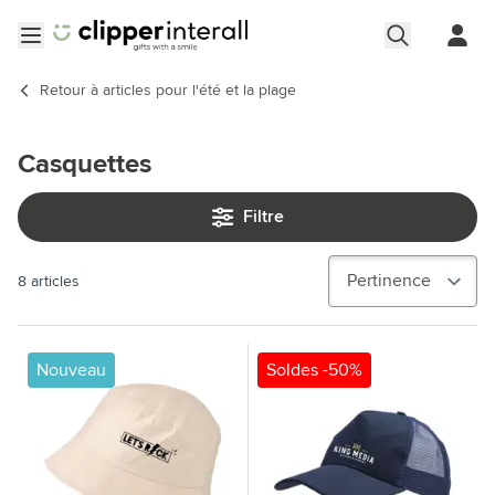
Aller au contenu
Ouvrir le menu
Retour à
articles pour l'été et la plage
Casquettes
Filtre
8
articles
Nouveau
Soldes -50%