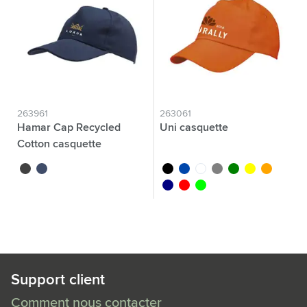
263961
263061
Hamar Cap Recycled
Uni casquette
Cotton casquette
noir
bleu marine
noir
bleu cobalt
blanc
gris
vert
jaune
orange
bleu marine
rouge
lime
Support client
Comment nous contacter