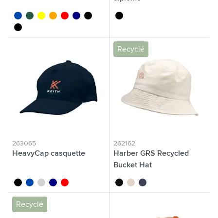
bleu cobalt
vert
jaune
orange
rouge
bleu marine
noir/noir
noir
noir/blanc
Recyclé
263065
262162
HeavyCap casquette
Harber GRS Recycled
Bucket Hat
noir
bleu cobalt
gris clair
bleu marine
rouge
noir
beige
bleu marine
Recyclé