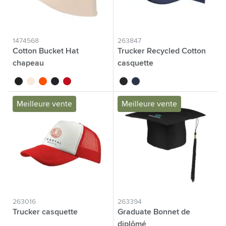
1474568
263847
Cotton Bucket Hat
Trucker Recycled Cotton
chapeau
casquette
noir
beige
orange
bleu marine
rouge
noir
bleu marine
Meilleure vente
Meilleure vente
263016
263394
Trucker casquette
Graduate Bonnet de
diplômé