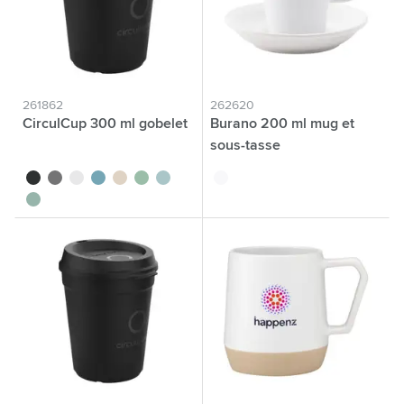
261862
262620
CirculCup 300 ml gobelet
Burano 200 ml mug et
sous-tasse
noir
gris pierre
blanc cassé
bleu moyen
beige
vert clair
bleu clair
blanc
vert moyen