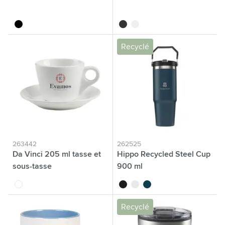
noir
noir
blanc cassé
Recyclé
263442
262525
Da Vinci 205 ml tasse et
Hippo Recycled Steel Cup
sous-tasse
900 ml
blanc
noir
blanc
bleu
Recyclé