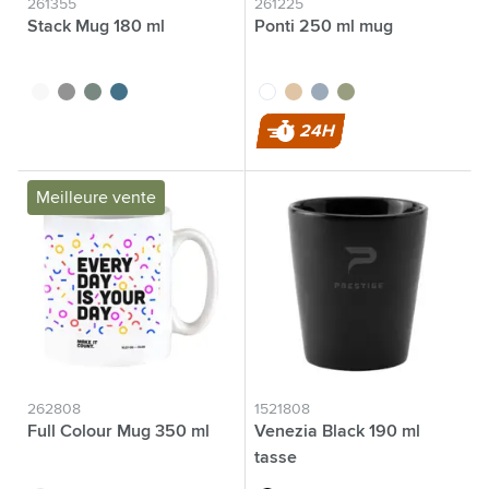
261355
261225
Stack Mug 180 ml
Ponti 250 ml mug
blanc
gris
vert
bleu
blanc
sable
gris
vert
24H
Meilleure vente
262808
1521808
Full Colour Mug 350 ml
Venezia Black 190 ml
tasse