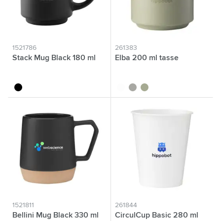
1521786
261383
Stack Mug Black 180 ml
Elba 200 ml tasse
noir
blanc
gris
vert
1521811
261844
Bellini Mug Black 330 ml
CirculCup Basic 280 ml