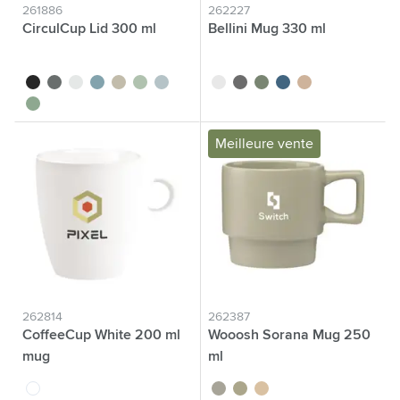
261886
262227
CirculCup Lid 300 ml
Bellini Mug 330 ml
noir
gris pierre
blanc cassé
bleu moyen
beige
vert clair
bleu clair
blanc
gris
vert
bleu
beige
vert moyen
Meilleure vente
262814
262387
CoffeeCup White 200 ml
Wooosh Sorana Mug 250
mug
ml
blanc
gris
vert
beige