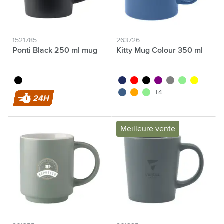
1521785
263726
Ponti Black 250 ml mug
Kitty Mug Colour 350 ml
noir
marine foncé
rouge rouge
noir
pourpre
gris
vert
jaune
bleu/bleu
orange
vert clair
+4
24H
Meilleure vente