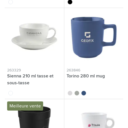
blanc
noir
263329
263846
Sienna 210 ml tasse et
Torino 280 ml mug
sous-tasse
blanc
blanc
gris
bleu foncé
Meilleure vente