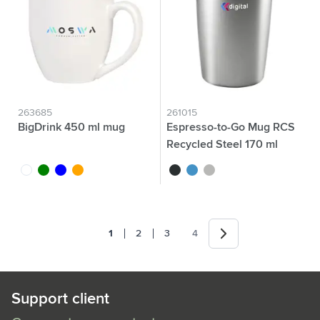
263685
261015
BigDrink 450 ml mug
Espresso-to-Go Mug RCS
Recycled Steel 170 ml
blanc
vert
bleu
orange
noir
bleu
argenté
Suivant
1
2
3
4
Vous lisez actuellement la page
Page
Page
Page
Support client