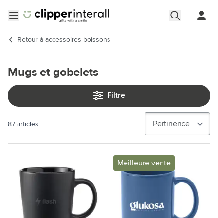
Aller au contenu
Ouvrir le menu
Retour à
accessoires boissons
Mugs et gobelets
Filtre
87
articles
Meilleure vente