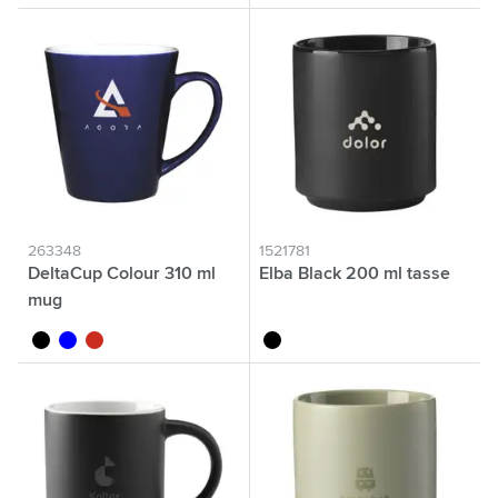
263348
1521781
DeltaCup Colour 310 ml
Elba Black 200 ml tasse
mug
noir
bleu
rouge
noir