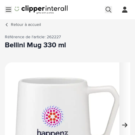
Aller au contenu
Ouvrir le menu
Retour à
accueil
Référence de l'article: 262227
Bellini Mug 330 ml
Image principale
Cliquez pour voir l'image en plein écran