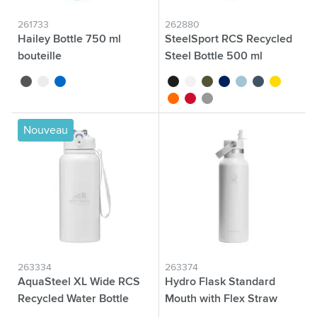
261733
262880
Hailey Bottle 750 ml
SteelSport RCS Recycled
bouteille
Steel Bottle 500 ml
noir
blanc
bleu
noir
blanc
vert
bleu
baby blue
bleu/vert
jaune
orange
rouge
argenté
Nouveau
263334
263374
AquaSteel XL Wide RCS
Hydro Flask Standard
Recycled Water Bottle
Mouth with Flex Straw
900 ml
Cap 621 ml bouteille d'eau