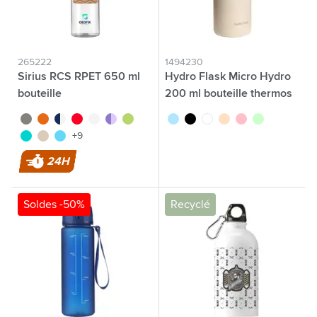
265222
1494230
Sirius RCS RPET 650 ml
Hydro Flask Micro Hydro
bouteille
200 ml bouteille thermos
vert/vert
orange translucide
turquoise
rouge rouge
blanc
pourpre
vert
bleu pastel
noir
blanc
beige
rose
vert pastel
bleu translucide
beige
bleu
+9
24H
Soldes -50%
Recyclé