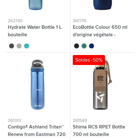
262745
261776
Hydrate Water Bottle 1 L
EcoBottle Colour 650 ml
bouteille
d'origine végétale -
fabriquée en EU
noir
gris
bleu
noir
vert
bleu marine
Soldes -50%
261313
261549
Contigo® Ashland Tritan™
Shima RCS RPET Bottle
Renew from Eastman 720
700 ml bouteille