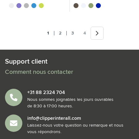
ml
translucide
pourpre
gris
bleu
lime
noir
translucide
vert
bleu
Suivant
1
2
3
4
Vous lisez actuellement la page
Page
Page
Page
Support client
Comment nous contacter
+31 88 2324 704
Nous sommes joignables les jours ouvrables
de 8:30 à 17:00 heures.
info@clipperinterall.com
Laissez-nous votre question ou remarque et nous
vous répondrons.