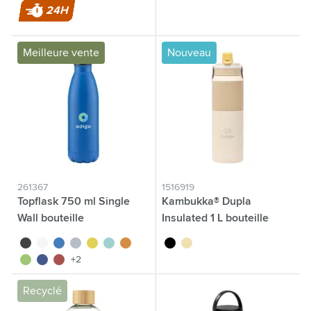
24H
Meilleure vente
Nouveau
261367
1516919
Topflask 750 ml Single
Kambukka® Dupla
Wall bouteille
Insulated 1 L bouteille
noir
blanc
bleu
gris clair
jaune
bleu clair
orange
noir
sable
lime
bleu marine
rouge
+2
Recyclé