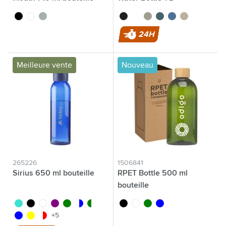
thermos
noir
blanc
vert/gris
noir
blanc
gris
bleu océan
bleu
beige
24H
Meilleure vente
Nouveau
265226
1506841
Sirius 650 ml bouteille
RPET Bottle 500 ml
bouteille
turquoise
noir
blanc
pourpre
vert
translucide/bleu
translucide/vert
noir
translucide
vert
bleu
bleu
jaune
translucide/rouge
+5