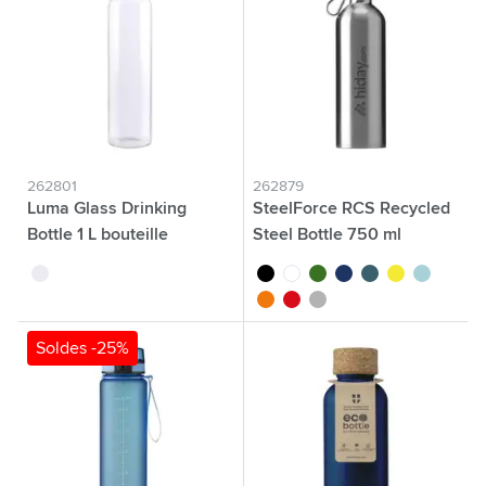
262801
262879
Luma Glass Drinking
SteelForce RCS Recycled
Bottle 1 L bouteille
Steel Bottle 750 ml
translucide
noir
blanc
vert
bleu
bleu/vert
jaune
baby blue
orange
rouge
argenté
Soldes -25%