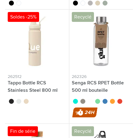
noir
blanc
noir
blanc
gris
beige
vert/gris
Soldes -25%
Recyclé
262512
262326
Tappo Bottle RCS
Senga RCS RPET Bottle
Stainless Steel 800 ml
500 ml bouteille
single wall
noir
blanc
beige
turquoise
noir
translucide
vert
bleu
orange
rouge
24H
Fin de série
Recyclé