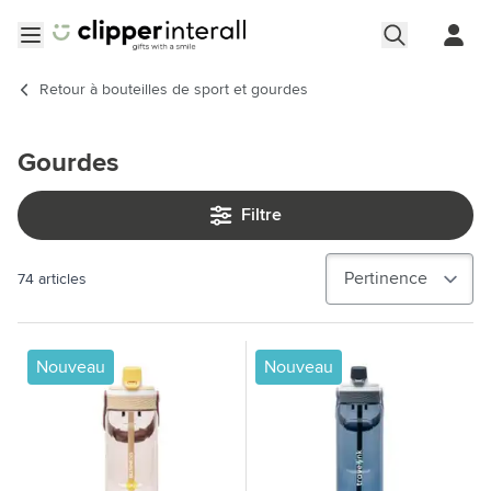
Aller au contenu
Ouvrir le menu
Retour à
bouteilles de sport et gourdes
Gourdes
Filtre
74
articles
Nouveau
Nouveau