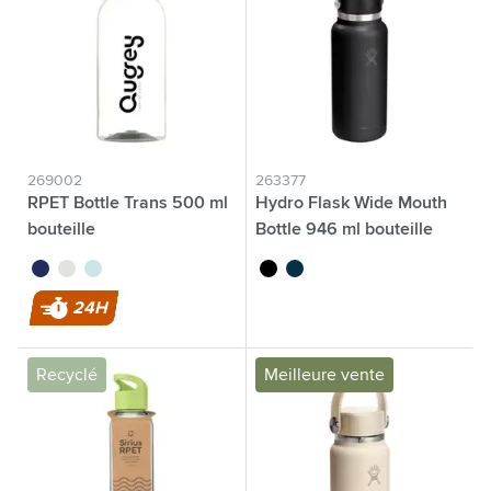
269002
263377
RPET Bottle Trans 500 ml
Hydro Flask Wide Mouth
bouteille
Bottle 946 ml bouteille
thermos
noir
translucide
bleu
noir
bleu indigo
24H
Recyclé
Meilleure vente