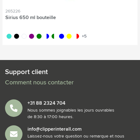
265226
Sirius 650 ml bouteille
turquoise
noir
blanc
pourpre
vert
translucide/bleu
translucide/vert
bleu
jaune
translucide/rouge
+5
Support client
Comment nous contacter
+31 88 2324 704
Nous sommes joignables les jours ouvrables
de 8:30 à 17:00 heures.
info@clipperinterall.com
Laissez-nous votre question ou remarque et nous