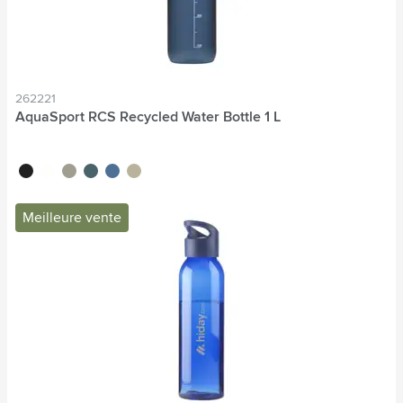
262221
AquaSport RCS Recycled Water Bottle 1 L
noir
blanc
gris
bleu océan
bleu
beige
Meilleure vente