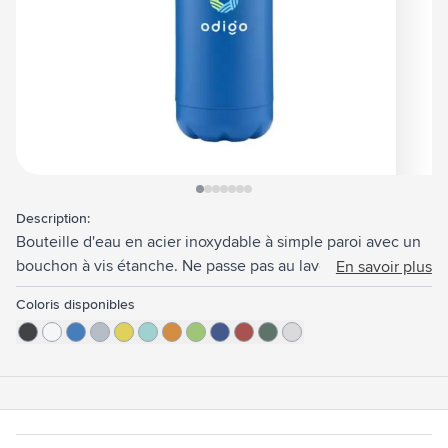
View larger image
View larger image
View larger image
View larger image
View larger image
View larger image
View larger image
Description:
Bouteille d'eau en acier inoxydable à simple paroi avec un
bouchon à vis étanche. Ne passe pas au lave-vaisselle.
En savoir plus
Capacité 750 ml.
Coloris disponibles