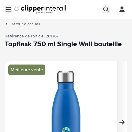
Aller au contenu
Ouvrir le menu
Retour à
accueil
Référence de l'article: 261367
Topflask 750 ml Single Wall bouteille
Image principale
Cliquez pour voir l'image en plein écran
Meilleure vente