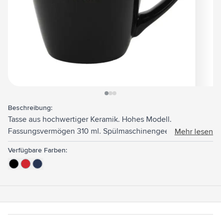
View larger image
View larger image
View larger image
Beschreibung:
Tasse aus hochwertiger Keramik. Hohes Modell.
Fassungsvermögen 310 ml. Spülmaschinengeeignet. Der
Mehr lesen
Aufdruck ist spülmaschinengeprüft und nach EN 12875-2
Verfügbare Farben:
zertifiziert.