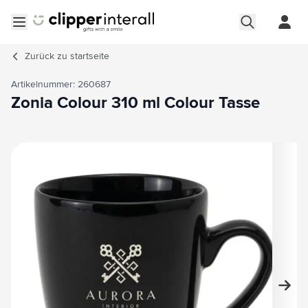
Zum Inhalt springen
Menü öffnen
Zurück zu
startseite
Artikelnummer: 260687
Zonia Colour 310 ml Colour Tasse
Hauptbild
Klicken Sie, um das Bild im Vollbildmodus zu sehen