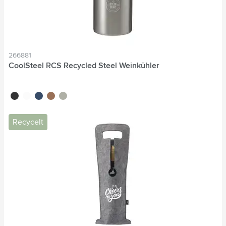
266881
CoolSteel RCS Recycled Steel Weinkühler
noir
blanc
bleu
cuivre clair
argenté
Recycelt