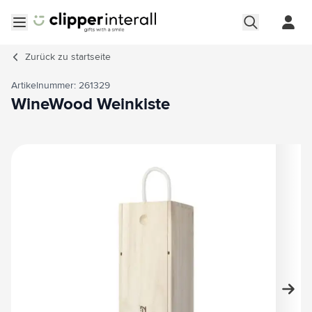
Zum Inhalt springen
Menü öffnen
Zurück zu
startseite
Artikelnummer: 261329
WineWood Weinkiste
Hauptbild
Klicken Sie, um das Bild im Vollbildmodus zu sehen