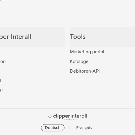
er Interall
Tools
Marketing portal
ion
Kataloge
Debitoren-API
t
er
Deutsch
Français