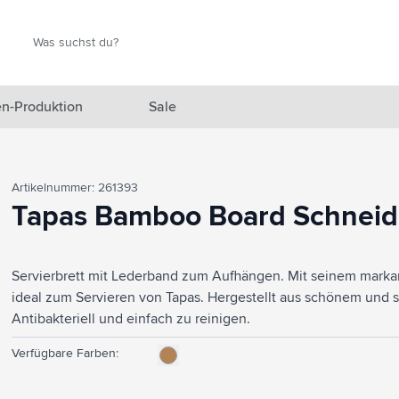
Suche
Suche
n-Produktion
Sale
 Ausgewählt anzeigen
Artikelnummer: 261393
n anzeigen
Tapas Bamboo Board Schneid
en anzeigen
Servierbrett mit Lederband zum Aufhängen. Mit seinem markant
gefäße anzeigen
ideal zum Servieren von Tapas. Hergestellt aus schönem und 
en & Reisen anzeigen
Antibakteriell und einfach zu reinigen.
en & Wohnen anzeigen
Verfügbare Farben:
eprodukte anzeigen