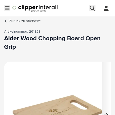
Zum Inhalt springen
Menü öffnen
Zurück zu
startseite
Artikelnummer: 261828
Alder Wood Chopping Board Open
Grip
Hauptbild
Klicken Sie, um das Bild im Vollbildmodus zu sehen