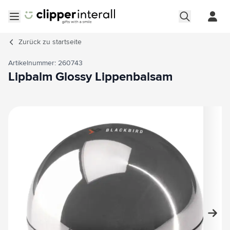
Zum Inhalt springen
Menü öffnen
Zurück zu
startseite
Artikelnummer: 260743
Lipbalm Glossy Lippenbalsam
Hauptbild
Klicken Sie, um das Bild im Vollbildmodus zu sehen