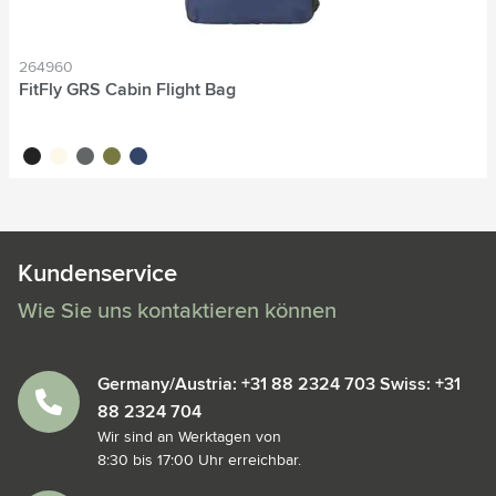
264960
FitFly GRS Cabin Flight Bag
noir
blanc cassé
gris
vert olive
bleu marine
Kundenservice
Wie Sie uns kontaktieren können
Germany/Austria: +31 88 2324 703 Swiss: +31
88 2324 704
Wir sind an Werktagen von
8:30 bis 17:00 Uhr erreichbar.