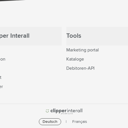
er Interall
Tools
Marketing portal
ion
Kataloge
Debitoren-API
t
er
Deutsch
Français