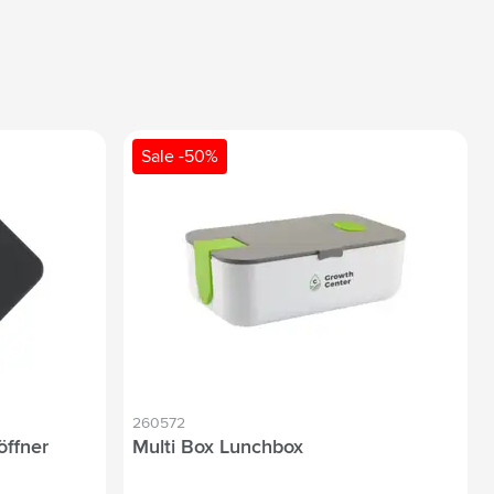
Sale -50%
260572
öffner
Multi Box Lunchbox