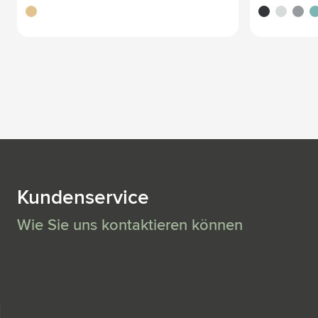
brun bois
noir
blanc
gris
pé
Kundenservice
Wie Sie uns kontaktieren können