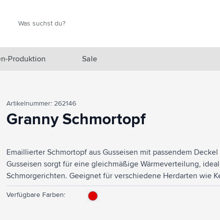
Suche
Suche
n-Produktion
Sale
 Ausgewählt anzeigen
Artikelnummer: 262146
n anzeigen
Granny Schmortopf
en anzeigen
Emaillierter Schmortopf aus Gusseisen mit passendem Deckel u
gefäße anzeigen
Gusseisen sorgt für eine gleichmäßige Wärmeverteilung, ideal
en & Reisen anzeigen
Schmorgerichten. Geeignet für verschiedene Herdarten wie Ke
Spülmaschinenfest. Eine perfekte Kombination aus Stil und Fu
en & Wohnen anzeigen
Verfügbare Farben:
eprodukte anzeigen